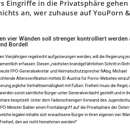
s Eingriffe in die Privatsphäre gehen
 nichts an, wer zuhause auf YouPorn 
en vier Wänden soll strenger kontrolliert werden 
und Bordell
n Vierjährigen regelrecht aufgezwungen werden, will die Regierung je
entlich erfassen. Diesen „nächsten brandgefährlichen Schritt in Ric
e heute FPÖ-Generalsekretär und Heimatschutzsprecher NAbg. Michael
lichtende Altersverifikation mittels ID-Austria für Porno-Websites einzu
gierung jegliche Verhältnismäßigkeit mit Füßen. Freiheit muss die Regel, 
 werden sonst sämtliche Bürger unter Generalverdacht gestellt und in i
atsphäre bespitzelt. Unter dem fadenscheinigen Vorwand des Jugendsch
 SPÖ-Minister Babler einen Frontalangriff auf die Privatsphäre der Öster
 welche legalen Inhalte sich erwachsene Bürger in ihren eigenen vier Wä
 Freiheit, den wir nicht hinnehmen werden!“