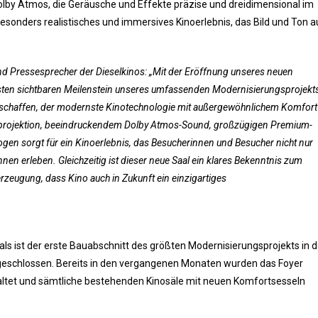
olby Atmos, die Geräusche und Effekte präzise und dreidimensional im
besonders realistisches und immersives Kinoerlebnis, das Bild und Ton a
nd Pressesprecher der Dieselkinos: „Mit der Eröffnung unseres neuen
sten sichtbaren Meilenstein unseres umfassenden Modernisierungsprojekt
u schaffen, der modernste Kinotechnologie mit außergewöhnlichem Komfort
rprojektion, beeindruckendem Dolby Atmos-Sound, großzügigen Premium-
Logen sorgt für ein Kinoerlebnis, das Besucherinnen und Besucher nicht nur
nen erleben. Gleichzeitig ist dieser neue Saal ein klares Bekenntnis zum
zeugung, dass Kino auch in Zukunft ein einzigartiges
s ist der erste Bauabschnitt des größten Modernisierungsprojekts in d
geschlossen. Bereits in den vergangenen Monaten wurden das Foyer
ltet und sämtliche bestehenden Kinosäle mit neuen Komfortsesseln