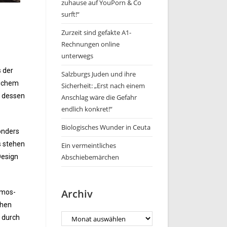
zuhause auf YouPorn & Co
surft!“
Zurzeit sind gefakte A1-
Rechnungen online
unterwegs
 der
Salzburgs Juden und ihre
lichem
Sicherheit: „Erst nach einem
, dessen
Anschlag wäre die Gefahr
endlich konkret!“
Biologisches Wunder in Ceuta
onders
s stehen
Ein vermeintliches
Design
Abschiebemärchen
Archiv
tmos-
chen
s durch