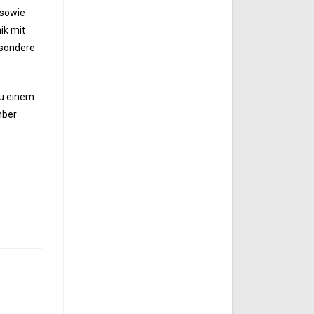
 sowie
ik mit
esondere
zu einem
mber