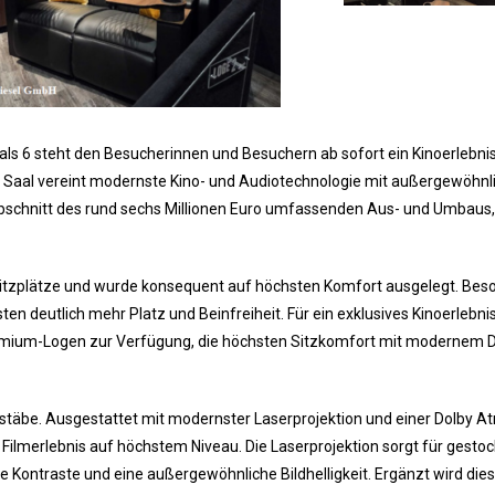
s 6 steht den Besucherinnen und Besuchern ab sofort ein Kinoerlebnis
 Saal vereint modernste Kino- und Audiotechnologie mit außergewöhn
e Abschnitt des rund sechs Millionen Euro umfassenden Aus- und Umbaus
itzplätze und wurde konsequent auf höchsten Komfort ausgelegt. Bes
n deutlich mehr Platz und Beinfreiheit. Für ein exklusives Kinoerlebni
 Premium-Logen zur Verfügung, die höchsten Sitzkomfort mit modernem 
stäbe. Ausgestattet mit modernster Laserprojektion und einer Dolby A
Filmerlebnis auf höchstem Niveau. Die Laserprojektion sorgt für gesto
de Kontraste und eine außergewöhnliche Bildhelligkeit. Ergänzt wird die