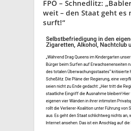
FPÖ – Schnedlitz: „Babler
weit – den Staat geht es
surft!“
Selbstbefriedigung in den eigen
Zigaretten, Alkohol, Nachtclub 
„Während Drag Queens im Kindergarten unsere
Bürger beim Surfen auf Erwachsenenseiten nam
des totalen Überwachungsstaates“ kritisiert
Scheßlitz. Die Pläne der Regierung, eine verpf
seien nicht zu Ende gedacht: „Hier tritt die Re
staatliche Eingriff die Ausnahme bleiben! Hier
eigenen vier Wänden in ihrer intimsten Priv
rollt die Verlierer-Koalition unter Führung von
aus. Es geht den Staat schlichtweg nichts an,
Internet ansehen. Das ist ein Anschlag auf die