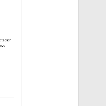
 täglich
avon