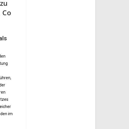
 zu
& Co
als
den
htung
führen,
der
hren
utzes
reicher
nden im