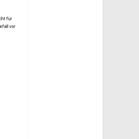
cht für
fall vor