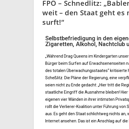
FPÖ – Schnedlitz: „Babler
weit – den Staat geht es
surft!“
Selbstbefriedigung in den eigen
Zigaretten, Alkohol, Nachtclub 
„Während Drag Queens im Kindergarten unsere
Bürger beim Surfen auf Erwachsenenseiten nam
des totalen Überwachungsstaates“ kritisiert
Scheßlitz. Die Pläne der Regierung, eine verpf
seien nicht zu Ende gedacht: „Hier tritt die Re
staatliche Eingriff die Ausnahme bleiben! Hier
eigenen vier Wänden in ihrer intimsten Priv
rollt die Verlierer-Koalition unter Führung von
aus. Es geht den Staat schlichtweg nichts an,
Internet ansehen. Das ist ein Anschlag auf die