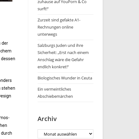
zuhause auf YouPorn & Co
surft!“
Zurzeit sind gefakte A1-
Rechnungen online
unterwegs
 der
Salzburgs Juden und ihre
lichem
Sicherheit: „Erst nach einem
, dessen
Anschlag wäre die Gefahr
endlich konkret!“
Biologisches Wunder in Ceuta
onders
s stehen
Ein vermeintliches
Design
Abschiebemärchen
Archiv
tmos-
chen
s durch