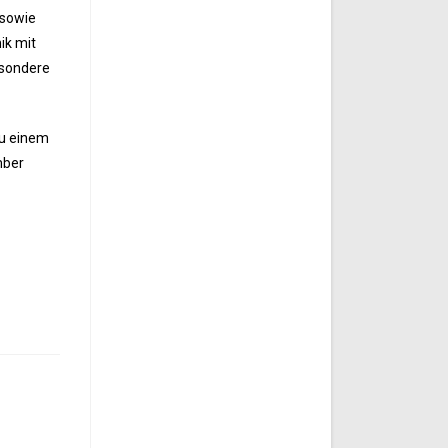
 sowie
ik mit
esondere
zu einem
mber