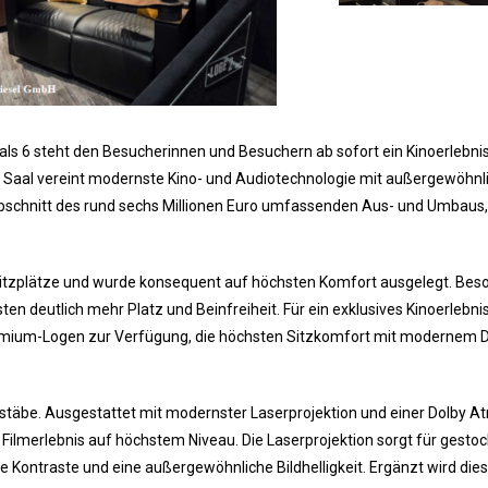
s 6 steht den Besucherinnen und Besuchern ab sofort ein Kinoerlebnis
 Saal vereint modernste Kino- und Audiotechnologie mit außergewöhn
e Abschnitt des rund sechs Millionen Euro umfassenden Aus- und Umbaus
itzplätze und wurde konsequent auf höchsten Komfort ausgelegt. Bes
n deutlich mehr Platz und Beinfreiheit. Für ein exklusives Kinoerlebni
 Premium-Logen zur Verfügung, die höchsten Sitzkomfort mit modernem 
stäbe. Ausgestattet mit modernster Laserprojektion und einer Dolby A
Filmerlebnis auf höchstem Niveau. Die Laserprojektion sorgt für gesto
de Kontraste und eine außergewöhnliche Bildhelligkeit. Ergänzt wird die