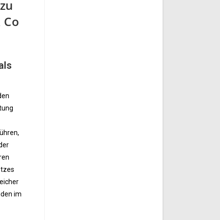
 zu
& Co
als
den
htung
führen,
der
hren
utzes
reicher
nden im