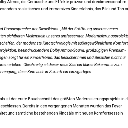
olby Atmos, die Geräusche und Effekte präzise und dreidimensional im
besonders realistisches und immersives Kinoerlebnis, das Bild und Ton a
nd Pressesprecher der Dieselkinos: „Mit der Eröffnung unseres neuen
sten sichtbaren Meilenstein unseres umfassenden Modernisierungsprojekt
u schaffen, der modernste Kinotechnologie mit außergewöhnlichem Komfort
rprojektion, beeindruckendem Dolby Atmos-Sound, großzügigen Premium-
Logen sorgt für ein Kinoerlebnis, das Besucherinnen und Besucher nicht nur
nen erleben. Gleichzeitig ist dieser neue Saal ein klares Bekenntnis zum
zeugung, dass Kino auch in Zukunft ein einzigartiges
s ist der erste Bauabschnitt des größten Modernisierungsprojekts in d
geschlossen. Bereits in den vergangenen Monaten wurden das Foyer
ltet und sämtliche bestehenden Kinosäle mit neuen Komfortsesseln