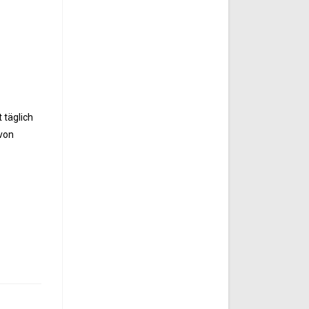
 täglich
avon