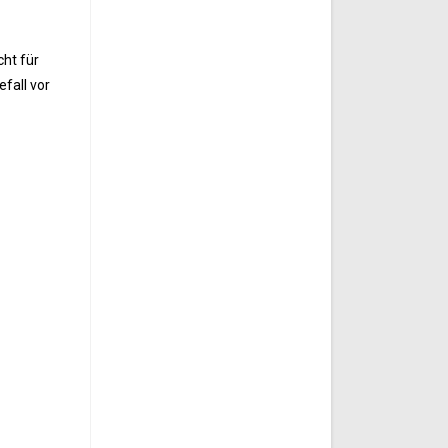
cht für
fall vor