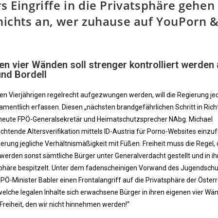
s Eingriffe in die Privatsphäre gehen
 nichts an, wer zuhause auf YouPorn 
en vier Wänden soll strenger kontrolliert werden 
und Bordell
n Vierjährigen regelrecht aufgezwungen werden, will die Regierung je
entlich erfassen. Diesen „nächsten brandgefährlichen Schritt in Ric
e heute FPÖ-Generalsekretär und Heimatschutzsprecher NAbg. Michael
lichtende Altersverifikation mittels ID-Austria für Porno-Websites einzu
gierung jegliche Verhältnismäßigkeit mit Füßen. Freiheit muss die Regel, 
 werden sonst sämtliche Bürger unter Generalverdacht gestellt und in i
atsphäre bespitzelt. Unter dem fadenscheinigen Vorwand des Jugendsch
 SPÖ-Minister Babler einen Frontalangriff auf die Privatsphäre der Öster
 welche legalen Inhalte sich erwachsene Bürger in ihren eigenen vier Wä
 Freiheit, den wir nicht hinnehmen werden!“