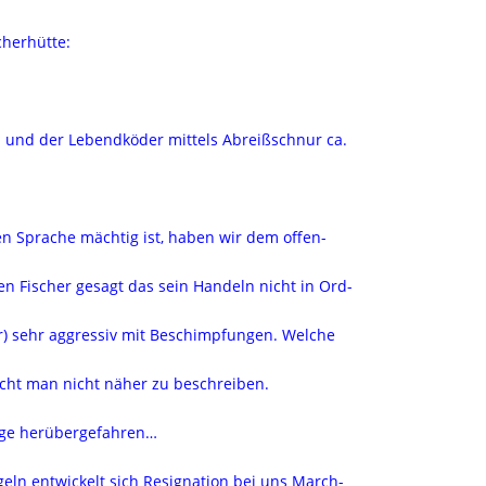
herhütte:
n und der Lebendköder mittels Abreißschnur ca.
 Sprache mächtig ist, haben wir dem offen-
rten Fischer gesagt das sein Handeln nicht in Ord-
ar) sehr aggressiv mit Beschimpfungen. Welche
cht man nicht näher zu beschreiben.
age herübergefahren…
ln entwickelt sich Resignation bei uns March-