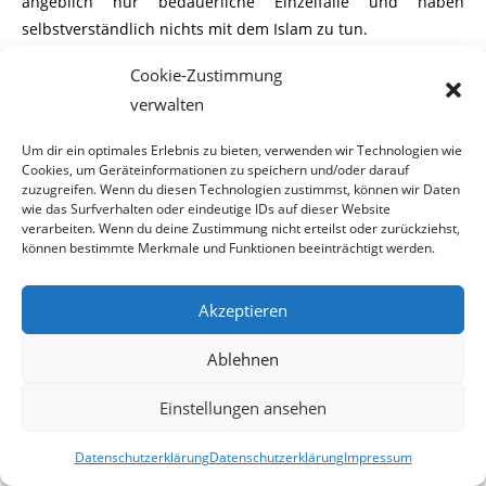
angeblich nur bedauerliche Einzelfälle und haben
selbstverständlich nichts mit dem Islam zu tun.
Cookie-Zustimmung
verwalten
Grundlage unserer Recherche war wieder die Webseite
Um dir ein optimales Erlebnis zu bieten, verwenden wir Technologien wie
„thereligionofpeace.com“
. Deren Betreiber haben
Cookies, um Geräteinformationen zu speichern und/oder darauf
Terroranschläge von Islamisten aufgelistet. Hier ein
LINK
zuzugreifen. Wenn du diesen Technologien zustimmst, können wir Daten
zur Auflistung in englischer Sprache. Eine Übersetzung in
wie das Surfverhalten oder eindeutige IDs auf dieser Website
verarbeiten. Wenn du deine Zustimmung nicht erteilst oder zurückziehst,
Deutsch, kann direkt auf der angegebenen Webseite
können bestimmte Merkmale und Funktionen beeinträchtigt werden.
durchgeführt werden (bei manchen Browsern erfolgt die
Übersetzung automatisch). Eine Garantie auf Vollständigkeit
Akzeptieren
kann nicht gegeben werden.
Ablehnen
Einstellungen ansehen
Die Opfer der islamistischen Mordanschläge waren
unschuldige Personen, die in keiner Weise an kriegerischen
Datenschutzerklärung
Datenschutzerklärung
Impressum
Kampfhandlungen beteiligt waren. Angesichts der