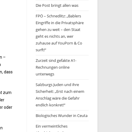
Die Post bringt allen was
FPÖ – Schnedlitz: „Bablers
Eingriffe in die Privatsphäre
gehen zu weit – den Staat
geht es nichts an, wer
zuhause auf YouPorn & Co
surft!“
n –
Zurzeit sind gefakte A1-
h
Rechnungen online
n, dass
unterwegs
Salzburgs Juden und ihre
Sicherheit: „Erst nach einem
ht zum
Anschlag wäre die Gefahr
der
endlich konkret!“
er oder
Biologisches Wunder in Ceuta
Ein vermeintliches
en