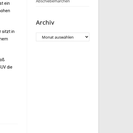
Abschiebemärchen
st ein
 hohen
Archiv
sitzt in
einem
roß
SUV die