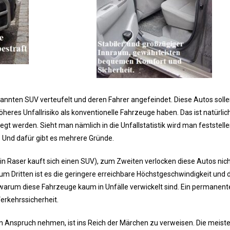
nnten SUV verteufelt und deren Fahrer angefeindet. Diese Autos solle
res Unfallrisiko als konventionelle Fahrzeuge haben. Das ist natürlic
gt werden. Sieht man nämlich in die Unfallstatistik wird man feststelle
. Und dafür gibt es mehrere Gründe.
in Raser kauft sich einen SUV), zum Zweiten verlocken diese Autos nic
m Dritten ist es die geringere erreichbare Höchstgeschwindigkeit und 
arum diese Fahrzeuge kaum in Unfälle verwickelt sind. Ein permanent
erkehrssicherheit.
 Anspruch nehmen, ist ins Reich der Märchen zu verweisen. Die meist