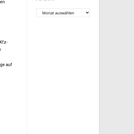
en.
 Kfz-
r
uge auf