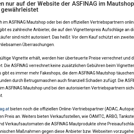
en nur auf der Website der ASFINAG im Mautshop
n gewährleistet
h im ASFINAG Mautshop oder bei den offiziellen Vertriebspartnern onlin
 gibt es zahlreiche Anbieter, die auf den Vignettenpreis Aufschläge an d
fer sind nicht autorisiert. Das heißt: Vor dem Kauf schützt ein zweite
r unliebsamen Überraschungen.
ltige Vignette erhält, werden hier überteuerte Preise verrechnet und d
 Die ASFINAG verrechnet keine zusätzlichen Gebühren beim Vignette
aus gibt es immer mehr Fakeshops, die dem ASFINAG Mautshop täusche
 Kunden durch Betrugsmaschen auch finanziell Schaden zufügt. Die ASF
im ASFINAG Mautshop und bei den autorisierten Vertriebspartnern sich
t.
ag.at
bieten noch die offiziellen Online-Vertriebspartner (ADAC, Autopa
en Preis an. Weiters bieten Verkaufsstellen, wie ÖAMTC, ARBÖ, Tankste
 und Verkaufsautomaten die ASFINAG Mautprodukte ohne Preisaufschlä
echnischen Maßnahmen gegen diese Anbieter bzw. Webseiten vorzugehe