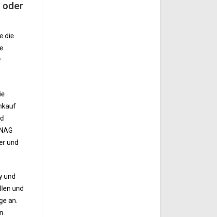
 oder
e die
ie
r
ie
nkauf
nd
INAG
er und
y und
llen und
ge an.
n.