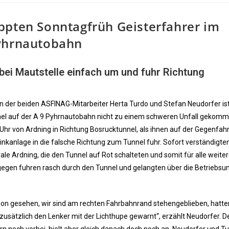
ppten Sonntagfrüh Geisterfahrer im
Pyhrnautobahn
bei Mautstelle einfach um und fuhr Richtung
 der beiden ASFINAG-Mitarbeiter Herta Turdo und Stefan Neudorfer ist
nel auf der A 9 Pyhrnautobahn nicht zu einem schweren Unfall gekomme
hr von Ardning in Richtung Bosrucktunnel, als ihnen auf der Gegenfa
linkanlage in die falsche Richtung zum Tunnel fuhr. Sofort verständigten
 Ardning, die den Tunnel auf Rot schalteten und somit für alle weite
gegen fuhren rasch durch den Tunnel und gelangten über die Betriebs
chon gesehen, wir sind am rechten Fahrbahnrand stehengeblieben, hatte
zusätzlich den Lenker mit der Lichthupe gewarnt“, erzählt Neudorfer. D