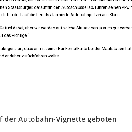
n noch vorbei, hielt aber gleich danach doch noch an. Neudorfer und T
n Staatsbürger, daraufhin den Autoschlüssel ab, fuhren seinen Pkw 
teten dort auf die bereits alarmierte Autobahnpolizei aus Klaus.
Gefühl dabei, aber wir werden auf solche Situationen ja auch gut vorber
t das Richtige.“
 übrigens an, dass er mit seiner Bankomatkarte bei der Mautstation hät
und er daher zurückfahren wollte.
f der Autobahn-Vignette geboten