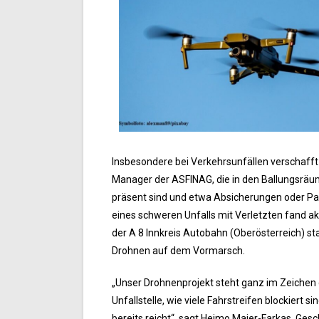
Insbesondere bei Verkehrsunfällen verschafft d
Manager der ASFINAG, die in den Ballungsräum
präsent sind und etwa Absicherungen oder Pa
eines schweren Unfalls mit Verletzten fand a
der A 8 Innkreis Autobahn (Oberösterreich) s
Drohnen auf dem Vormarsch.
„Unser Drohnenprojekt steht ganz im Zeichen 
Unfallstelle, wie viele Fahrstreifen blockier
bereits reicht“, sagt Heimo Maier-Farkas, Ge