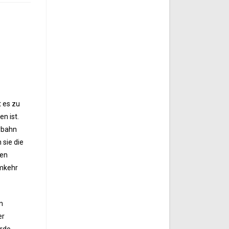
 es zu
n ist.
hrbahn
 sie die
ren
umkehr
n
er