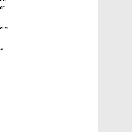
urdo
mit
eitet
te