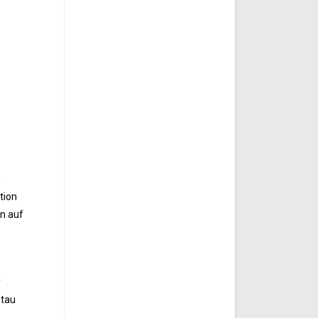
h
tion
en auf
r
stau