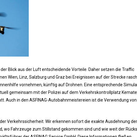
er Blick aus der Luft entscheidende Vorteile. Daher setzen die Traffic
en Wien, Linz, Salzburg und Graz bei Ereignissen auf der Strecke rasc
nnenhilfe vornehmen, künftig auf Drohnen. Eine entsprechende Simula
ktuell gemeinsam mit der Polizei auf dem Verkehrskontrollplatz Kemat
tatt. Auch in den ASFINAG-Autobahnmeistereien ist die Verwendung von
der Verkehrssicherheit. Wir erkennen sofort die exakte Ausdehnung de
t sind, wo Fahrzeuge zum Stillstand gekommen sind und wie weit der Rück
schäftsführer der ASFINAG Service GmbH. Diese Informationen fließen