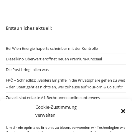
Erstaunliches aktuell:
Bei Wien Energie haperts scheinbar mit der Kontrolle
Dieselkino Oberwart eröffnet neuen Premium-Kinosaal
Die Post bringt allen was
FPÖ – Schnedlitz: „Bablers Eingriffe in die Privatsphäre gehen zu weit
– den Staat geht es nichts an, wer zuhause auf YouPorn & Co surft!“
Zurzeit sind gefakte A1-Rechnungen online unterwegs
Cookie-Zustimmung
Salzburgs Juden und ihre Sicherheit: „Erst nach einem Anschlag wäre
verwalten
die Gefahr endlich konkret!“
Biologisches Wunder in Ceuta
Um dir ein optimales Erlebnis zu bieten, verwenden wir Technologien wie