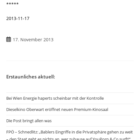
*****
2013-11-17
17. November 2013
Erstaunliches aktuell:
Bei Wien Energie haperts scheinbar mit der Kontrolle
Dieselkino Oberwart eröffnet neuen Premium-Kinosaal
Die Post bringt allen was
FPÖ – Schnedlitz: „Bablers Eingriffe in die Privatsphäre gehen zu weit
– den Staat geht es nichts an, wer zuhause auf YouPorn & Co surft!“