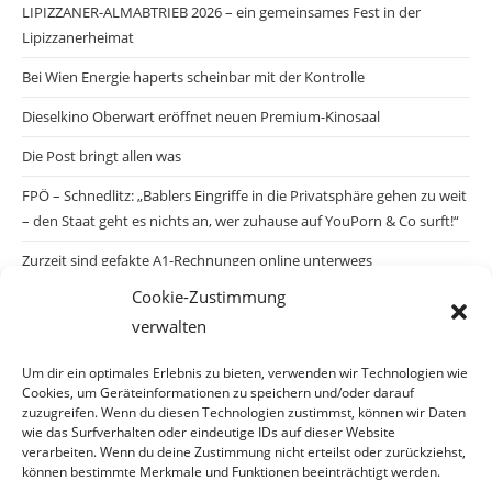
LIPIZZANER-ALMABTRIEB 2026 – ein gemeinsames Fest in der
Lipizzanerheimat
Bei Wien Energie haperts scheinbar mit der Kontrolle
Dieselkino Oberwart eröffnet neuen Premium-Kinosaal
Die Post bringt allen was
FPÖ – Schnedlitz: „Bablers Eingriffe in die Privatsphäre gehen zu weit
– den Staat geht es nichts an, wer zuhause auf YouPorn & Co surft!“
Zurzeit sind gefakte A1-Rechnungen online unterwegs
Cookie-Zustimmung
Salzburgs Juden und ihre Sicherheit: „Erst nach einem Anschlag wäre
verwalten
die Gefahr endlich konkret!“
Biologisches Wunder in Ceuta
Um dir ein optimales Erlebnis zu bieten, verwenden wir Technologien wie
Cookies, um Geräteinformationen zu speichern und/oder darauf
Ein vermeintliches Abschiebemärchen
zuzugreifen. Wenn du diesen Technologien zustimmst, können wir Daten
wie das Surfverhalten oder eindeutige IDs auf dieser Website
verarbeiten. Wenn du deine Zustimmung nicht erteilst oder zurückziehst,
können bestimmte Merkmale und Funktionen beeinträchtigt werden.
Archiv