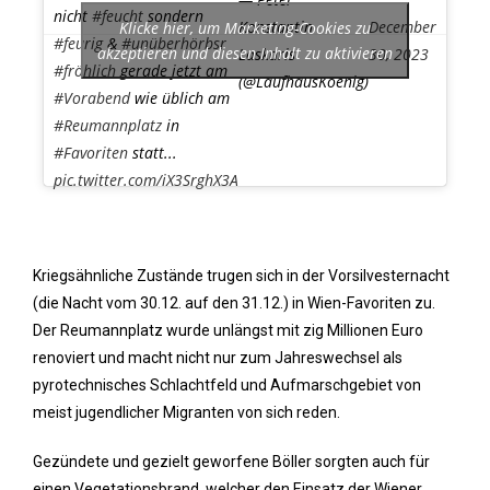
nicht
#feucht
sondern
Konstantin
December
Klicke hier, um Marketing-Cookies zu
#feurig
&
#unüberhörbsr
akzeptieren und diesen Inhalt zu aktivieren
Laskaris
30, 2023
#fröhlich
gerade jetzt am
(@LaufhausKoenig)
#Vorabend
wie üblich am
#Reumannplatz
in
#Favoriten
statt...
pic.twitter.com/iX3SrghX3A
Kriegsähnliche Zustände trugen sich in der Vorsilvesternacht
(die Nacht vom 30.12. auf den 31.12.) in Wien-Favoriten zu.
Der Reumannplatz wurde unlängst mit zig Millionen Euro
renoviert und macht nicht nur zum Jahreswechsel als
pyrotechnisches Schlachtfeld und Aufmarschgebiet von
meist jugendlicher Migranten von sich reden.
Gezündete und gezielt geworfene Böller sorgten auch für
einen Vegetationsbrand, welcher den Einsatz der Wiener