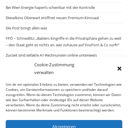
Bei Wien Energie haperts scheinbar mit der Kontrolle
Dieselkino Oberwart eröffnet neuen Premium-Kinosaal
Die Post bringt allen was
FPÖ – Schnedlitz: „Bablers Eingriffe in die Privatsphäre gehen zu weit
– den Staat geht es nichts an, wer zuhause auf YouPorn & Co surft!“
Zurzeit sind gefakte A1-Rechnungen online unterwegs
Cookie-Zustimmung
Salzburgs Juden und ihre Sicherheit: „Erst nach einem Anschlag wäre
verwalten
die Gefahr endlich konkret!“
Biologisches Wunder in Ceuta
Um dir ein optimales Erlebnis zu bieten, verwenden wir Technologien wie
Cookies, um Geräteinformationen zu speichern und/oder darauf
Ein vermeintliches Abschiebemärchen
zuzugreifen. Wenn du diesen Technologien zustimmst, können wir Daten
wie das Surfverhalten oder eindeutige IDs auf dieser Website
verarbeiten. Wenn du deine Zustimmung nicht erteilst oder zurückziehst,
können bestimmte Merkmale und Funktionen beeinträchtigt werden.
Archiv
Akzeptieren