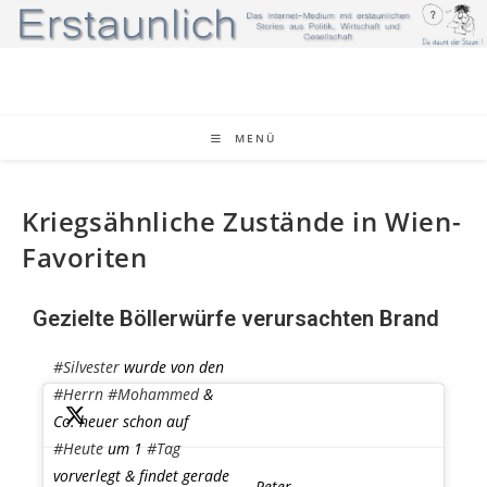
MENÜ
Kriegsähnliche Zustände in Wien-
Favoriten
Gezielte Böllerwürfe verursachten Brand
#Silvester
wurde von den
#Herrn
#Mohammed
&
Co. heuer schon auf
#Heute
um 1
#Tag
vorverlegt & findet gerade
— Peter