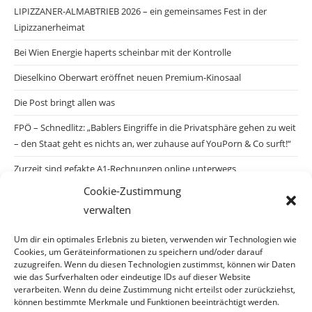
LIPIZZANER-ALMABTRIEB 2026 – ein gemeinsames Fest in der
Lipizzanerheimat
Bei Wien Energie haperts scheinbar mit der Kontrolle
Dieselkino Oberwart eröffnet neuen Premium-Kinosaal
Die Post bringt allen was
FPÖ – Schnedlitz: „Bablers Eingriffe in die Privatsphäre gehen zu weit
– den Staat geht es nichts an, wer zuhause auf YouPorn & Co surft!“
Zurzeit sind gefakte A1-Rechnungen online unterwegs
Cookie-Zustimmung
Salzburgs Juden und ihre Sicherheit: „Erst nach einem Anschlag wäre
verwalten
die Gefahr endlich konkret!“
Biologisches Wunder in Ceuta
Um dir ein optimales Erlebnis zu bieten, verwenden wir Technologien wie
Cookies, um Geräteinformationen zu speichern und/oder darauf
Ein vermeintliches Abschiebemärchen
zuzugreifen. Wenn du diesen Technologien zustimmst, können wir Daten
wie das Surfverhalten oder eindeutige IDs auf dieser Website
verarbeiten. Wenn du deine Zustimmung nicht erteilst oder zurückziehst,
können bestimmte Merkmale und Funktionen beeinträchtigt werden.
Archiv