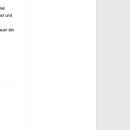
das
ist und
auer der
“