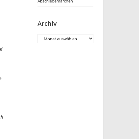
Abschiebemärchen
Archiv
nd
s
ch