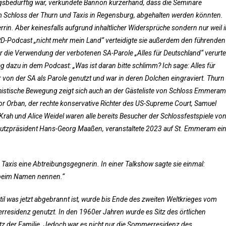
ngsbedürftig war, verkündete Bannon kurzerhand, dass die Seminare
Schloss der Thurn und Taxis in Regensburg, abgehalten werden könnten.
rin. Aber keinesfalls aufgrund inhaltlicher Widersprüche sondern nur weil i
ARD-Podcast „nicht mehr mein Land“ verteidigte sie außerdem den führenden
 die Verwendung der verbotenen SA-Parole „Alles für Deutschland“ verurtei
g dazu in dem Podcast: „Was ist daran bitte schlimm? Ich sage: Alles für
von der SA als Parole genutzt und war in deren Dolchen eingraviert. Thurn
chistische Bewegung zeigt sich auch an der Gästeliste von Schloss Emmeram
or Orban, der rechte konservative Richter des US-Supreme Court, Samuel
 Krah und Alice Weidel waren alle bereits Besucher der Schlossfestspiele vo
hutzpräsident Hans-Georg Maaßen, veranstaltete 2023 auf St. Emmeram ei
 Taxis eine Abtreibungsgegnerin. In einer Talkshow sagte sie einmal:
 beim Namen nennen.“
l was jetzt abgebrannt ist, wurde bis Ende des zweiten Weltkrieges vom
esidenz genutzt. In den 1960er Jahren wurde es Sitz des örtlichen
sitz der Familie. Jedoch war es nicht nur die Sommerresidenz des