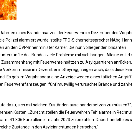
Rahmen eines Brandeinsatzes der Feuerwehr im Dezember des Vorjahr
die Polizei alarmiert wurde, stellte FPÖ-Sicherheitssprecher NAbg. Han
n an den ÖVP-Innenminister Karner. Die nun vorliegenden brisanten
nterkünfte des Bundes viele Probleme mit sich bringen. Alleine im let
im Zusammenhang mit Feuerwehreinsätzen zu Asylquartieren anrücken.
Die Vorkommnisse im Dezember in Steyregg zeigen auch, dass diese Ei
nd. Es gab im Vorjahr sogar eine Anzeige wegen eines tätlichen Angrif
n Feuerwehrfahrzeugen, fünf mutwillig verursachte Brände und zahlr
ute dazu, sich mit solchen Zuständen auseinandersetzen zu müssen?“,
ensen Kosten: „Zurecht stellen die Feuerwehren Fehlalarme in Rechnun
amt 41.806 Euro alleine im Jahr 2023 zu bezahlen. Dabei handelte es 
welche Zustände in den Asyleinrichtungen herrschen.“