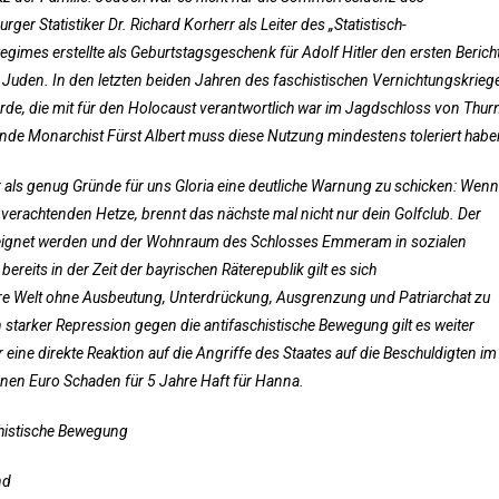
er Statistiker Dr. Richard Korherr als Leiter des „Statistisch-
egimes erstellte als Geburtstagsgeschenk für Adolf Hitler den ersten Berich
Juden. In den letzten beiden Jahren des faschistischen Vernichtungskrieg
rde, die mit für den Holocaust verantwortlich war im Jagdschloss von Thur
nde Monarchist Fürst Albert muss diese Nutzung mindestens toleriert habe
als genug Gründe für uns Gloria eine deutliche Warnung zu schicken: Wenn
verachtenden Hetze, brennt das nächste mal nicht nur dein Golfclub. Der
teignet werden und der Wohnraum des Schlosses Emmeram in sozialen
its in der Zeit der bayrischen Räterepublik gilt es sich
 Welt ohne Ausbeutung, Unterdrückung, Ausgrenzung und Patriarchat zu
 starker Repression gegen die antifaschistische Bewegung gilt es weiter
 eine direkte Reaktion auf die Angriffe des Staates auf die Beschuldigten im
onen Euro Schaden für 5 Jahre Haft für Hanna.
chistische Bewegung
nd