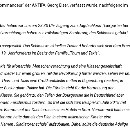
ommandeur“ der ANTIFA, Georg Elser, verfasst wurde, nachfolgend im
ober haben wir uns um 23:30 Uhr Zugang zum Jagdschloss Thiergarten bei
vorrichtungen haben zur vollständigen Zerstörung des Schlosses geführt.
ch ausgewählt. Das Schloss im aktuellen Zustand befindet sich seid dem Bra
9. Jahrhunderts im Besitz der Familie „Thurn und Taxis“.
axis für Monarchie, Menschenverachtung und eine Klassengesellschaft.
d wieder für einen großen Teil der Bevölkerung härter werden, sehen wir un
 Thurn und Taxis eine Großkapitalistin mitten in Regensburg residiert, in
 Buckingham Palace hat. Die Fürstin steht für die Vernetzung der
Klasse. Sie gehört zu den Teilen der Bourgeoisie die in Deutschland aber
nden Faschismus fördern. So traf sie sich zum Beispiel im Jahr 2018 mit
e Bannon auf der Dachterrasse eines Hotels in Rom. Versammelt hatten si
Bannon hatte damals den Plan in einem italienischen Kloster eine
Namen „Gladiatorenschule“ aufzubauen. Dabei sollte die deutsche Adelige