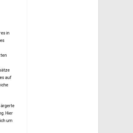
es in
nes
zten
nsätze
fes auf
eiche
 ärgerte
g. Hier
sich um