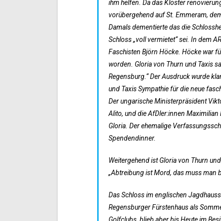
ihm helfen. Da das Kloster renovieru
vorübergehend auf St. Emmeram, dem 
Damals dementierte das die Schlossher
Schloss „voll vermietet“ sei. In dem 
Faschisten Björn Höcke. Höcke war für
worden. Gloria von Thurn und Taxis sa
Regensburg.“ Der Ausdruck wurde klar 
und Taxis Sympathie für die neue fas
Der ungarische Ministerpräsident Vikt
Alito, und die AfDler:innen Maximilian
Gloria. Der ehemalige Verfassungssc
Spendendinner.
Weitergehend ist Gloria von Thurn und
„Abtreibung ist Mord, das muss man
Das Schloss im englischen Jagdhaussti
Regensburger Fürstenhaus als Sommerr
Golfclubs, blieb aber bis Heute im Be