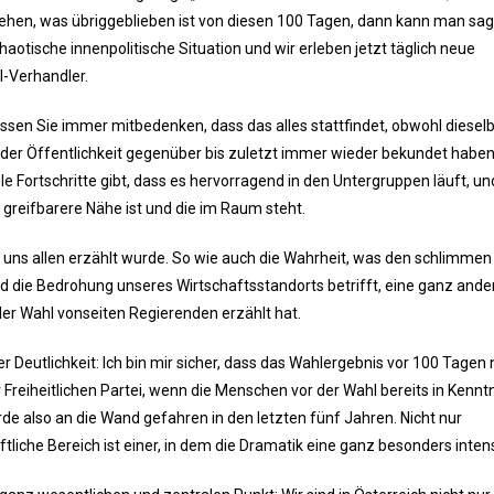
sehen, was übriggeblieben ist von diesen 100 Tagen, dann kann man sag
aotische innenpolitische Situation und wir erleben jetzt täglich neue
-Verhandler.
ssen Sie immer mitbedenken, dass das alles stattfindet, obwohl diesel
n, der Öffentlichkeit gegenüber bis zuletzt immer wieder bekundet haben
le Fortschritte gibt, dass es hervorragend in den Untergruppen läuft, un
 greifbarere Nähe ist und die im Raum steht.
s uns allen erzählt wurde. So wie auch die Wahrheit, was den schlimmen
die Bedrohung unseres Wirtschaftsstandorts betrifft, eine ganz andere
er Wahl vonseiten Regierenden erzählt hat.
r Deutlichkeit: Ich bin mir sicher, dass das Wahlergebnis vor 100 Tagen
eiheitlichen Partei, wenn die Menschen vor der Wahl bereits in Kenntni
e also an die Wand gefahren in den letzten fünf Jahren. Nicht nur
tliche Bereich ist einer, in dem die Dramatik eine ganz besonders intensi