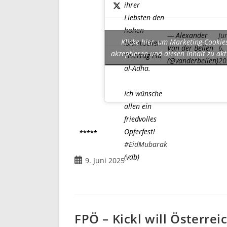
ihrer
Liebsten den
hohen
— Alexander
Ju
Klicke hier, um Marketing-Cookie
islamischen
Van der Bellen
6,
akzeptieren und diesen Inhalt zu akt
Feiertag Eid
(@vanderbellen)
20
al-Adha.
Ich wünsche
allen ein
friedvolles
Opferfest!
*****
#EidMubarak
(vdb)
9. Juni 2025
FPÖ – Kickl will Österrei