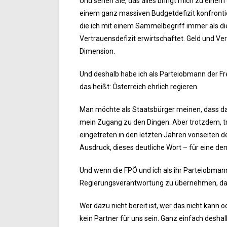
Und sehen Sie, das alles bringt mich zu einem 
einem ganz massiven Budgetdefizit konfrontie
die ich mit einem Sammelbegriff immer als di
Vertrauensdefizit erwirtschaftet. Geld und Ver
Dimension.
Und deshalb habe ich als Parteiobmann der Fre
das heißt: Österreich ehrlich regieren.
Man möchte als Staatsbürger meinen, dass das e
mein Zugang zu den Dingen. Aber trotzdem, tro
eingetreten in den letzten Jahren vonseiten de
Ausdruck, dieses deutliche Wort – für eine de
Und wenn die FPÖ und ich als ihr Parteiobmann
Regierungsverantwortung zu übernehmen, dann 
Wer dazu nicht bereit ist, wer das nicht kann od
kein Partner für uns sein. Ganz einfach deshalb