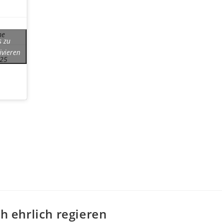
ne
s zu
ivieren
25
ch ehrlich regieren