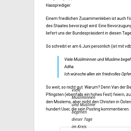
Hassprediger.
Einem friedlichen Zusammenleben ist auch för
des Staates bevorzugt wird. Eine Bevorzugun
liefert uns der Bundespräsident in diesen Tage
So schreibt er am 6.Juni persönlich (ist mit v
Viele Musliminnen und Muslime begehen
Adha.
Ich wünsche allen ein friedvolles Opf
So weit, so nicht gut. Warum? Denn Van der Be
Viele
Pfingsten (ebenfalls ein hohes Fest) feiern, 
Musliminnen
den Moslems, aber nicht den Christen in Österr
und Muslime
hundert User, die sein Posting kommentieren.
begehen
dieser Tage
im Kreis