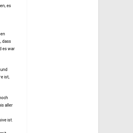
en, es
ben
, dass
d es war
 und
 ist,
 noch
s aller
ve ist.