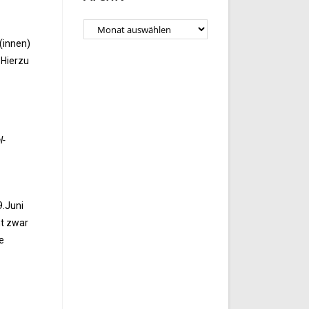
(innen)
 Hierzu
l-
9.Juni
nt zwar
e