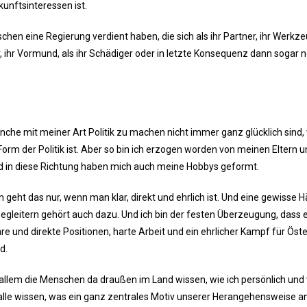
kunftsinteressen ist.
hen eine Regierung verdient haben, die sich als ihr Partner, ihr Werkze
er, ihr Vormund, als ihr Schädiger oder in letzte Konsequenz dann sogar n
nche mit meiner Art Politik zu machen nicht immer ganz glücklich sind, 
 Form der Politik ist. Aber so bin ich erzogen worden von meinen Eltern 
Und in diese Richtung haben mich auch meine Hobbys geformt.
 geht das nur, wenn man klar, direkt und ehrlich ist. Und eine gewisse H
Begleitern gehört auch dazu. Und ich bin der festen Überzeugung, dass 
lare und direkte Positionen, harte Arbeit und ein ehrlicher Kampf für Öste
d.
r allem die Menschen da draußen im Land wissen, wie ich persönlich und 
 alle wissen, was ein ganz zentrales Motiv unserer Herangehensweise a