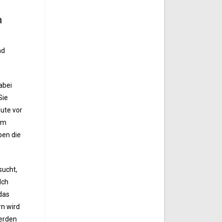
m
nd
abei
Sie
ute vor
zum
ben die
sucht,
Ich
das
rn wird
werden