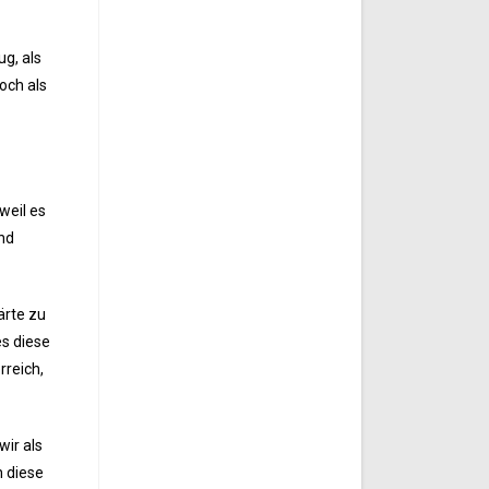
ug, als
och als
weil es
und
ärte zu
es diese
rreich,
wir als
n diese