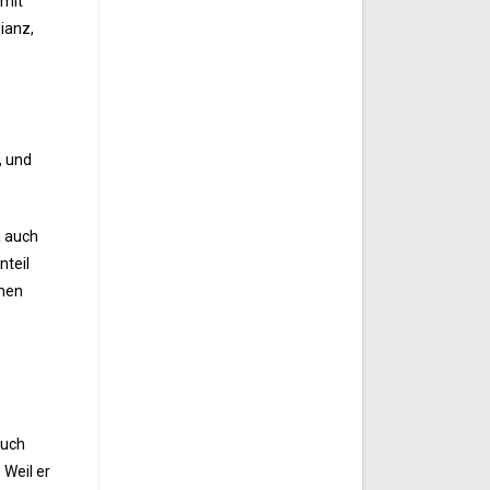
 mit
ianz,
, und
a auch
nteil
chen
auch
 Weil er