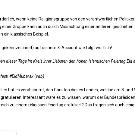
derlich, wenn keine Religionsgruppe von den verantwortlichen Politiker
g einer Gruppe kann auch durch Missachtung einer anderen geschehen.
n ein klassisches Beispiel.
db gekennzeichnet) auf seinem X-Account wie folgt wörtlich!
 dieser Tage im Kreis ihrer Liebsten den hohen islamischen Feiertag Eid a
erfest! #EidMubarak (vdb)
llen hat es verabsäumt, den Christen dieses Landes, welche am 8. und 
zu gratulieren. Interessant wäre es zu wissen, warum der Bundespräside
eich zu einem religiösen Feiertag gratuliert? Das fragen sich auch einig