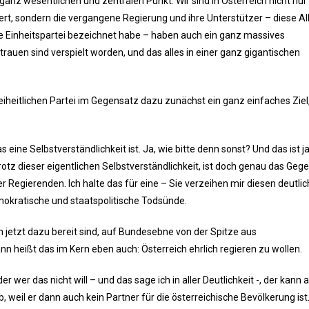
ganz wesentlichen und zentralen Punkt: Wir sind in Österreich nicht nur
rt, sondern die vergangene Regierung und ihre Unterstützer – diese All
e Einheitspartei bezeichnet habe – haben auch ein ganz massives
trauen sind verspielt worden, und das alles in einer ganz gigantischen
iheitlichen Partei im Gegensatz dazu zunächst ein ganz einfaches Ziel
ine Selbstverständlichkeit ist. Ja, wie bitte denn sonst? Und das ist j
tz dieser eigentlichen Selbstverständlichkeit, ist doch genau das Gege
r Regierenden. Ich halte das für eine – Sie verzeihen mir diesen deutli
mokratische und staatspolitische Todsünde.
 jetzt dazu bereit sind, auf Bundesebne von der Spitze aus
heißt das im Kern eben auch: Österreich ehrlich regieren zu wollen.
er wer das nicht will – und das sage ich in aller Deutlichkeit -, der kann 
, weil er dann auch kein Partner für die österreichische Bevölkerung ist.