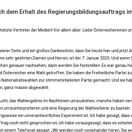
ch dem Erhalt des Regierungsbildungsauftrags i
tzte Vertreter der Medien! Vor allem aber: Liebe Österreicherinnen u
meiner Seite und ein großes Dankeschön, dass Sie heute hier und jetzt d
ine sehr geehrten Damen und Herren, ist der 7. Januar 2025. Und wenn 
chen genauer nachsehen, dann werden Sie feststellen: Es war genau he
 Österreicher eine Wahl getroffen. Sie haben die Freiheitliche Partei 
ei Nationalratswahlen zur stimmenstärksten Partei gemacht. Und sie ha
n, ganz massiv abgewählt.
ucht, das Wahlergebnis im Nachhinein umzudrehen, manche haben ver
en umzuinterpretieren und eine Regierung der Wahlverlierer zu basteln. 
gsweise ein unverantwortliches Experiment ist. Ich habe gesagt, dass 
rag noch nicht gesprochen ist, ich habe vorausgesagt, dass es scheite
n einem Telefonat gesagt: „Wir werden noch voneinander hören, Sie 