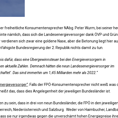
 der freiheitliche Konsumentensprecher NAbg. Peter Wurm, bei seiner he
inte nämlich, dass sich die Landesenergieversorger dank ÖVP und Grün
verdienen sich zwar eine goldene Nase, aber die Betonung liegt hier au
nfähigste Bundesregierung der 2. Republik nichts damit zu tun.
nis dafür, dass eine Übergewinnsteuer bei den Energieversorgern in
igen aktuelle Zahlen. Demnach hätten die neun Landesenergieversorger im
haftet‘. Das sind immerhin um 1,45 Milliarden mehr als 2022.“
nergieversorger“
. Falls der FPÖ-Konsumentensprecher nicht weiß was 
 heißt das, dass dies Angelegenheit der jeweiligen Bundesländer ist.
 zu sein, dass in drei von neun Bundesländer, die FPÖ in den jeweilige
terreich, Niederösterreich und Salzburg. Weder von Haimbucher, Landb
ass sie nur irgendwas gegen die unverschämt hohen Energiepreise ihre