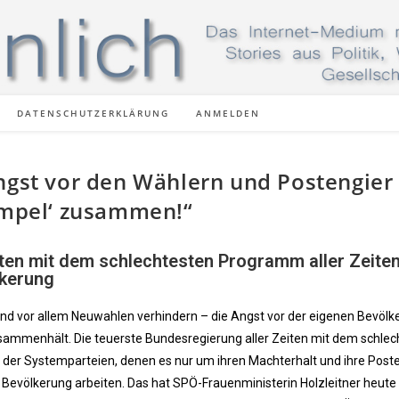
DATENSCHUTZERKLÄRUNG
ANMELDEN
Angst vor den Wählern und Postengier
-Ampel‘ zusammen!“
iten mit dem schlechtesten Programm aller Zeite
lkerung
 und vor allem Neuwahlen verhindern – die Angst vor der eigenen Bevölke
 zusammenhält. Die teuerste Bundesregierung aller Zeiten mit dem schle
t der Systemparteien, denen es nur um ihren Machterhalt und ihre Poste
 Bevölkerung arbeiten. Das hat SPÖ-Frauenministerin Holzleitner heute 