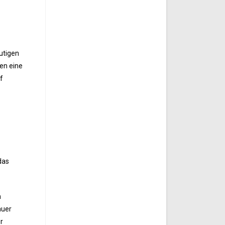
utigen
en eine
f
das
n
auer
r