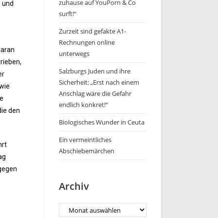
zuhause auf YouPorn & Co
- und
surft!“
Zurzeit sind gefakte A1-
Rechnungen online
daran
unterwegs
rieben,
Salzburgs Juden und ihre
er
Sicherheit: „Erst nach einem
 wie
Anschlag wäre die Gefahr
ge
endlich konkret!“
die den
Biologisches Wunder in Ceuta
Ein vermeintliches
hrt
Abschiebemärchen
ag
 gegen
Archiv