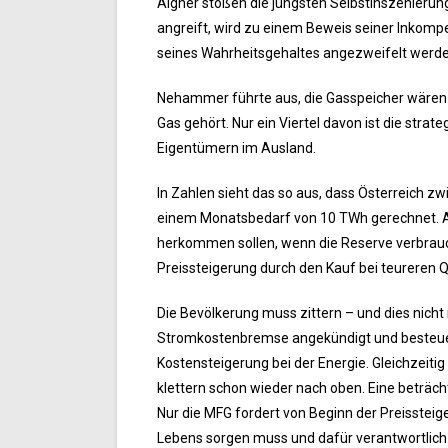
Aigner stoßen die jüngsten Selbstinszenier
angreift, wird zu einem Beweis seiner Inkomp
seines Wahrheitsgehaltes angezweifelt werde
Nehammer führte aus, die Gasspeicher wären o
Gas gehört. Nur ein Viertel davon ist die strat
Eigentümern im Ausland.
In Zahlen sieht das so aus, dass Österreich z
einem Monatsbedarf von 10 TWh gerechnet. Au
herkommen sollen, wenn die Reserve verbrauch
Preissteigerung durch den Kauf bei teureren Qu
Die Bevölkerung muss zittern – und dies nicht 
Stromkostenbremse angekündigt und besteuer
Kostensteigerung bei der Energie. Gleichzeiti
klettern schon wieder nach oben. Eine beträc
Nur die MFG fordert von Beginn der Preisstei
Lebens sorgen muss und dafür verantwortlich 