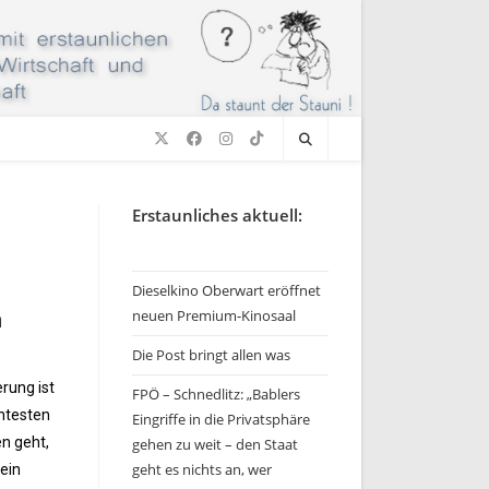
Erstaunliches aktuell:
Dieselkino Oberwart eröffnet
neuen Premium-Kinosaal
n
Die Post bringt allen was
rung ist
FPÖ – Schnedlitz: „Bablers
chtesten
Eingriffe in die Privatsphäre
n geht,
gehen zu weit – den Staat
geht es nichts an, wer
ein