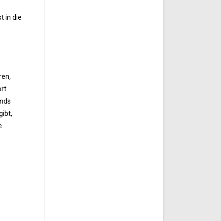
 in die
ren,
ort
ands
ibt,
e