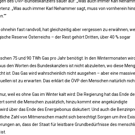
ungen des ÖVP-Bundeskanzlers sauer auf: „Was auch immer Karl Neham
etenz. „Was auch immer Karl Nehammer sagt, muss von vornherein hinsi
n.““
hnehin fast randvoll, hat gleichzeitig aber vergessen zu erwähnen, 
egische Reserve Österreichs – der Rest gehört Dritten, über 40 % sogar
wischen 75 und 90 TWh Gas pro Jahr benötigt. In den Wintermonaten wir
s den Worten des Bundeskanzlers ist nicht abzuleiten, wo diese Men
t ist. Das Gas wird wahrscheinlich nicht ausgehen – aber eine massiv
ellen ist zu erwarten. Das erklärt die ÖVP den Menschen natürlich nich
nur, weil es ohne Gas im Winter kalt wird: Die Regierung hat das Ende de
t somit die Menschen zusätzlich, hinzu kommt eine angekündigte
g wird über das Ende des Energiebonus diskutiert. Und auch die Benzinpr
htliche Zahl von Mitmenschen macht sich berechtigt Sorgen um ihre Exis
gerungen an, dass der Staat für leistbare Grundbedürfnisse des menschl
ist.