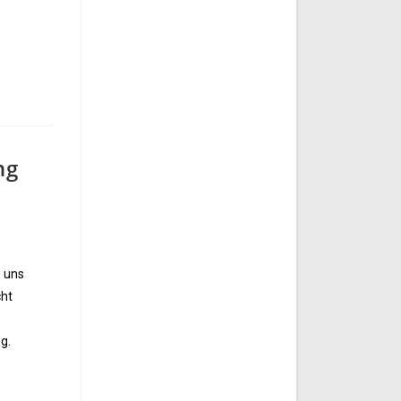
ng
e uns
cht
g.