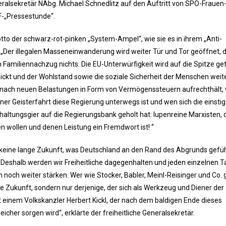
eralsekretär NAbg. Michael Schnedlitz auf den Auftritt von SPÖ-Frauen
F-„Pressestunde“.
otto der schwarz-rot-pinken „System-Ampel“, wie sie es in ihrem „Anti-
„Der illegalen Masseneinwanderung wird weiter Tür und Tor geöffnet, 
Familiennachzug nichts. Die EU-Unterwürfigkeit wird auf die Spitze get
ickt und der Wohlstand sowie die soziale Sicherheit der Menschen weit
g nach neuen Belastungen in Form von Vermögenssteuern aufrechthält,
einer Geisterfahrt diese Regierung unterwegs ist und wen sich die einsti
haltungsgier auf die Regierungsbank geholt hat: lupenreine Marxisten, 
n wollen und denen Leistung ein Fremdwort ist! “
 keine lange Zukunft, was Deutschland an den Rand des Abgrunds gefü
 „Deshalb werden wir Freiheitliche dagegenhalten und jeden einzelnen T
 noch weiter stärken. Wer wie Stocker, Babler, Meinl-Reisinger und Co.
ne Zukunft, sondern nur derjenige, der sich als Werkzeug und Diener der
t einem Volkskanzler Herbert Kickl, der nach dem baldigen Ende dieses
icher sorgen wird“, erklärte der freiheitliche Generalsekretär.