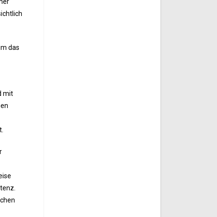
mer
chtlich
wem das
d mit
gen
e
t.
r
eise
tenz.
ichen