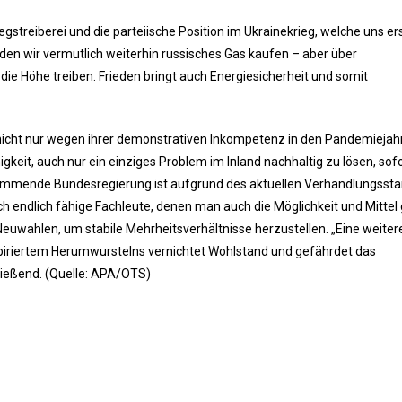
treiberei und die parteiische Position im Ukrainekrieg, welche uns erst
rden wir vermutlich weiterhin russisches Gas kaufen – aber über
die Höhe treiben. Frieden bringt auch Energiesicherheit und somit
nicht nur wegen ihrer demonstrativen Inkompetenz in den Pandemiejah
keit, auch nur ein einziges Problem im Inland nachhaltig zu lösen, sof
e kommende Bundesregierung ist aufgrund des aktuellen Verhandlungsst
h endlich fähige Fachleute, denen man auch die Möglichkeit und Mittel g
Neuwahlen, um stabile Mehrheitsverhältnisse herzustellen. „Eine weiter
nspiriertem Herumwurstelns vernichtet Wohlstand und gefährdet das
ießend. (Quelle: APA/OTS)