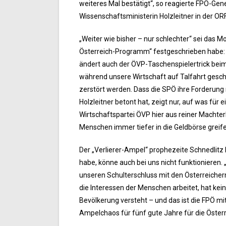
weiteres Mal bestätigt“, so reagierte FPÖ-Gen
Wissenschaftsministerin Holzleitner in der OR
„Weiter wie bisher – nur schlechter“ sei das M
Österreich-Programm“ festgeschrieben habe: 
ändert auch der ÖVP-Taschenspielertrick beim 
während unsere Wirtschaft auf Talfahrt gesch
zerstört werden. Dass die SPÖ ihre Forderun
Holzleitner betont hat, zeigt nur, auf was für 
Wirtschaftspartei ÖVP hier aus reiner Machter
Menschen immer tiefer in die Geldbörse greife
Der „Verlierer-Ampel“ prophezeite Schnedlitz
habe, könne auch bei uns nicht funktionieren.
unseren Schulterschluss mit den Österreichern
die Interessen der Menschen arbeitet, hat kei
Bevölkerung versteht – und das ist die FPÖ mi
Ampelchaos für fünf gute Jahre für die Österre