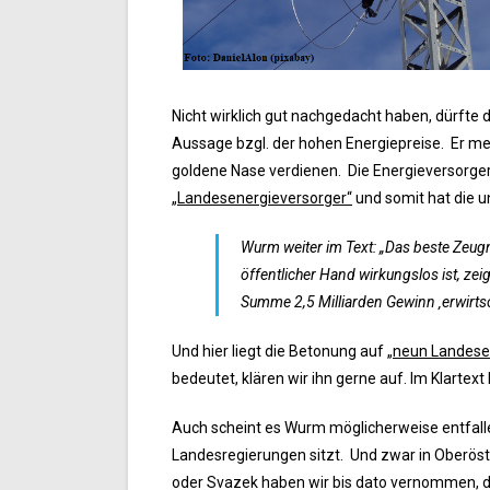
Nicht wirklich gut nachgedacht haben, dürfte
Aussage bzgl. der hohen Energiepreise. Er me
goldene Nase verdienen. Die Energieversorger 
„Landesenergieversorger“
und somit hat die u
Wurm weiter im Text: „Das beste Zeug
öffentlicher Hand wirkungslos ist, ze
Summe 2,5 Milliarden Gewinn ‚erwirtsc
Und hier liegt die Betonung auf
„neun Landese
bedeutet, klären wir ihn gerne auf. Im Klartext
Auch scheint es Wurm möglicherweise entfallen
Landesregierungen sitzt. Und zwar in Oberös
oder Svazek haben wir bis dato vernommen, d