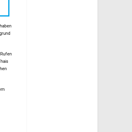
g haben
rgrund
r-Rufen
Thais
chen
dem