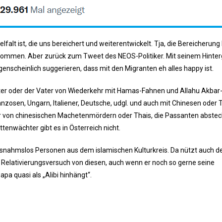
lfalt ist, die uns bereichert und weiterentwickelt. Tja, die Bereicherun
kommen. Aber zurück zum Tweet des NEOS-Politiker. Mit seinem Hinte
ugenscheinlich suggerieren, dass mit den Migranten eh alles happy ist.
tter oder der Vater von Wiederkehr mit Hamas-Fahnen und Allahu Akba
nzosen, Ungarn, Italiener, Deutsche, udgl. und auch mit Chinesen oder 
r von chinesischen Machetenmördern oder Thais, die Passanten abste
tenwächter gibt es in Österreich nicht.
usnahmslos Personen aus dem islamischen Kulturkreis. Da nützt auch 
Relativierungsversuch von diesen, auch wenn er noch so gerne seine
a quasi als „Alibi hinhängt“.