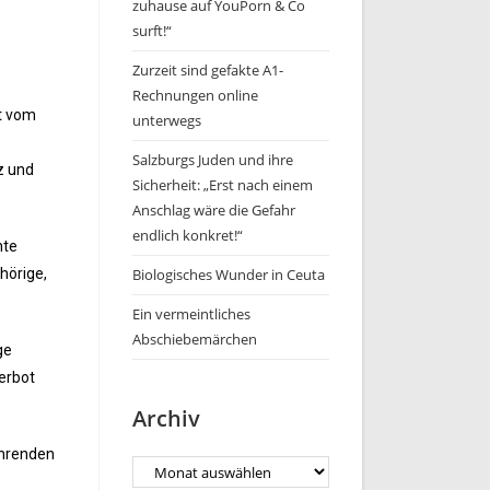
zuhause auf YouPorn & Co
surft!“
Zurzeit sind gefakte A1-
Rechnungen online
ht vom
unterwegs
Salzburgs Juden und ihre
z und
Sicherheit: „Erst nach einem
Anschlag wäre die Gefahr
endlich konkret!“
hte
Biologisches Wunder in Ceuta
hörige,
Ein vermeintliches
Abschiebemärchen
ge
erbot
Archiv
ahrenden