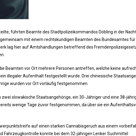
tteilte, führten Beamte des Stadtpolizeikommandos Döbling in der Nac
kt gemeinsam mit einem rechtskundigen Beamten des Bundesamtes für
rk lag hier auf Amtshandlungen betreffend des Fremdenpolizeigeset
en.
n die Beamten vor Ort mehrere Personen antreffen, welche keine aufrec
n illegaler Aufenthalt festgestellt wurde. Drei chinesische Staatsange
ährige wurden vor Ort vorläufig festgenommen.
zwei slowakische Staatsangehörige, ein 30-Jähriger und eine 38-jähri
ereits wenige Tage zuvor festgenommen, da über sie ein Aufenthaltsv
werpunktstreife auf einen starken Cannabisgeruch aus einem vorbeif
 Fahrzeugkontrolle konnte bei dem 32-jährigen Lenker Suchmittel