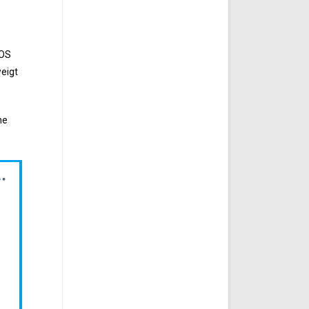
EOS
eigt
ne