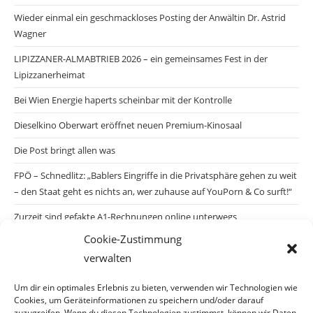
Wieder einmal ein geschmackloses Posting der Anwältin Dr. Astrid
Wagner
LIPIZZANER-ALMABTRIEB 2026 – ein gemeinsames Fest in der
Lipizzanerheimat
Bei Wien Energie haperts scheinbar mit der Kontrolle
Dieselkino Oberwart eröffnet neuen Premium-Kinosaal
Die Post bringt allen was
FPÖ – Schnedlitz: „Bablers Eingriffe in die Privatsphäre gehen zu weit
– den Staat geht es nichts an, wer zuhause auf YouPorn & Co surft!“
Zurzeit sind gefakte A1-Rechnungen online unterwegs
Cookie-Zustimmung
Salzburgs Juden und ihre Sicherheit: „Erst nach einem Anschlag wäre
verwalten
die Gefahr endlich konkret!“
Biologisches Wunder in Ceuta
Um dir ein optimales Erlebnis zu bieten, verwenden wir Technologien wie
Cookies, um Geräteinformationen zu speichern und/oder darauf
Ein vermeintliches Abschiebemärchen
zuzugreifen. Wenn du diesen Technologien zustimmst, können wir Daten