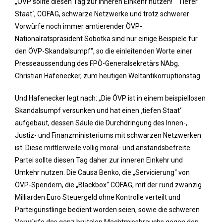
„ÖVP sollte diesen Tag zur inneren Einkehr nutzen!“ ´Tiefer
Staat´, COFAG, schwarze Netzwerke und trotz schwerer
Vorwürfe noch immer amtierender ÖVP-
Nationalratspräsident Sobotka sind nur einige Beispiele für
den ÖVP-Skandalsumpf“, so die einleitenden Worte einer
Presseaussendung des FPÖ-Generalsekretärs NAbg.
Christian Hafenecker, zum heutigen Weltantikorruptionstag.
Und Hafenecker legt nach: „Die ÖVP ist in einem beispiellosen
Skandalsumpf versunken und hat einen ‚tiefen Staat‘
aufgebaut, dessen Säule die Durchdringung des Innen-,
Justiz- und Finanzministeriums mit schwarzen Netzwerken
ist. Diese mittlerweile völlig moral- und anstandsbefreite
Partei sollte diesen Tag daher zur inneren Einkehr und
Umkehr nutzen. Die Causa Benko, die „Servicierung“ von
ÖVP-Spendern, die „Blackbox“ COFAG, mit der rund zwanzig
Milliarden Euro Steuergeld ohne Kontrolle verteilt und
Parteigünstlinge bedient worden seien, sowie die schweren