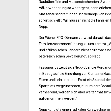
Raubüberfälle und Messerstechereien. Syrer u
Völkerwanderung so weitergeht, dann erleben 
Massenausschreitungen. Ich verlange von Inn
sofort schließt. Wir müssen nicht die Familien
Nepp.
Der Wiener FPÖ-Obmann verweist darauf, dass e
Familienzusammenführung zu uns kommt. „Wir 
und afrikanischen Ländern nicht eruierbar sin
österreichischen Bevölkerung“, so Nepp.
Fassungslos zeigt sich Nepp über die Vorgan
in Bezug auf die Errichtung von Containerklas
Eltern und Lehrer drüber. Es ist ein Skandal 
Sportplatz wegzunehmen, nur um dort Containe
verheerend, werden sich aber weiter massiv
aufgenommen werden.“
Nepp kündigte einen radikalen Kurswechsel im