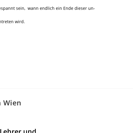
pannt sein, wann endlich ein Ende dieser un-
ntreten wird.
n Wien
 Lehrer und