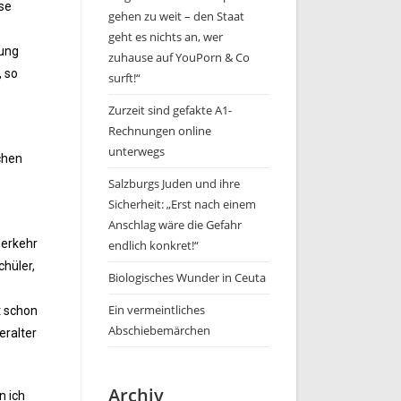
se
gehen zu weit – den Staat
geht es nichts an, wer
rung
zuhause auf YouPorn & Co
, so
surft!“
Zurzeit sind gefakte A1-
Rechnungen online
unterwegs
chen
Salzburgs Juden und ihre
Sicherheit: „Erst nach einem
Anschlag wäre die Gefahr
derkehr
endlich konkret!“
chüler,
Biologisches Wunder in Ceuta
Ein vermeintliches
t schon
Abschiebemärchen
eralter
Archiv
n ich