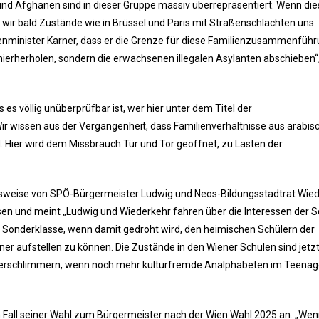
nd Afghanen sind in dieser Gruppe massiv überrepräsentiert. Wenn die
wir bald Zustände wie in Brüssel und Paris mit Straßenschlachten uns
enminister Karner, dass er die Grenze für diese Familienzusammenfüh
 hierherholen, sondern die erwachsenen illegalen Asylanten abschieben“
s völlig unüberprüfbar ist, wer hier unter dem Titel der
wissen aus der Vergangenheit, dass Familienverhältnisse aus arabis
d. Hier wird dem Missbrauch Tür und Tor geöffnet, zu Lasten der
gsweise von SPÖ-Bürgermeister Ludwig und Neos-Bildungsstadtrat Wie
sen und meint „Ludwig und Wiederkehr fahren über die Interessen der S
der Sonderklasse, wenn damit gedroht wird, den heimischen Schülern der
r aufstellen zu können. Die Zustände in den Wiener Schulen sind jetz
 verschlimmern, wenn noch mehr kulturfremde Analphabeten im Teenag
 Fall seiner Wahl zum Bürgermeister nach der Wien Wahl 2025 an. „Wen