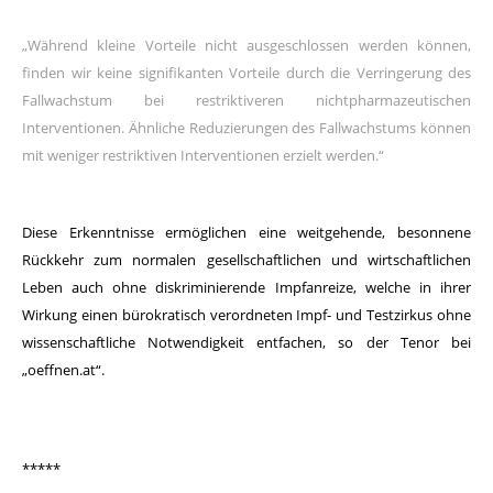
„Während kleine Vorteile nicht ausgeschlossen werden können,
finden wir keine signifikanten Vorteile durch die Verringerung des
Fallwachstum bei restriktiveren nichtpharmazeutischen
Interventionen. Ähnliche Reduzierungen des Fallwachstums können
mit weniger restriktiven Interventionen erzielt werden.“
Diese Erkenntnisse ermöglichen eine weitgehende, besonnene
Rückkehr zum normalen gesellschaftlichen und wirtschaftlichen
Leben auch ohne diskriminierende Impfanreize, welche in ihrer
Wirkung einen bürokratisch verordneten Impf- und Testzirkus ohne
wissenschaftliche Notwendigkeit entfachen, so der Tenor bei
„oeffnen.at“.
*****