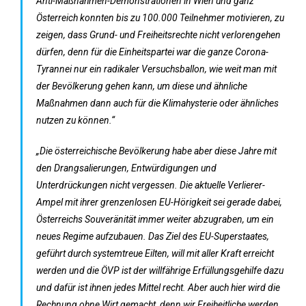
Anti-Maßnahmen-Demonstrationen in Wien und ganz
Österreich konnten bis zu 100.000 Teilnehmer motivieren, zu
zeigen, dass Grund- und Freiheitsrechte nicht verlorengehen
dürfen, denn für die Einheitspartei war die ganze Corona-
Tyrannei nur ein radikaler Versuchsballon, wie weit man mit
der Bevölkerung gehen kann, um diese und ähnliche
Maßnahmen dann auch für die Klimahysterie oder ähnliches
nutzen zu können.“
„Die österreichische Bevölkerung habe aber diese Jahre mit
den Drangsalierungen, Entwürdigungen und
Unterdrückungen nicht vergessen. Die aktuelle Verlierer-
Ampel mit ihrer grenzenlosen EU-Hörigkeit sei gerade dabei,
Österreichs Souveränität immer weiter abzugraben, um ein
neues Regime aufzubauen. Das Ziel des EU-Superstaates,
geführt durch systemtreue Eilten, will mit aller Kraft erreicht
werden und die ÖVP ist der willfährige Erfüllungsgehilfe dazu
und dafür ist ihnen jedes Mittel recht. Aber auch hier wird die
Rechnung ohne Wirt gemacht, denn wir Freiheitliche werden