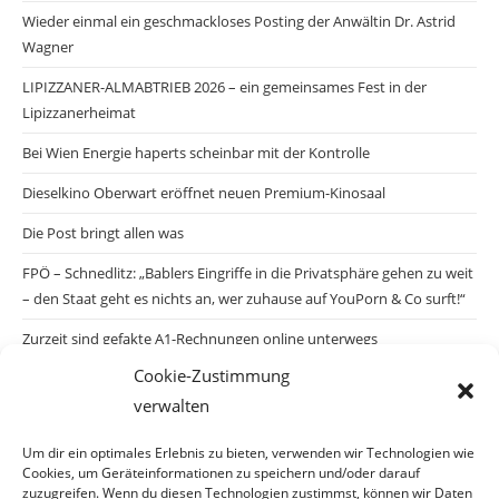
Wieder einmal ein geschmackloses Posting der Anwältin Dr. Astrid
Wagner
LIPIZZANER-ALMABTRIEB 2026 – ein gemeinsames Fest in der
Lipizzanerheimat
Bei Wien Energie haperts scheinbar mit der Kontrolle
Dieselkino Oberwart eröffnet neuen Premium-Kinosaal
Die Post bringt allen was
FPÖ – Schnedlitz: „Bablers Eingriffe in die Privatsphäre gehen zu weit
– den Staat geht es nichts an, wer zuhause auf YouPorn & Co surft!“
Zurzeit sind gefakte A1-Rechnungen online unterwegs
Cookie-Zustimmung
Salzburgs Juden und ihre Sicherheit: „Erst nach einem Anschlag wäre
verwalten
die Gefahr endlich konkret!“
Biologisches Wunder in Ceuta
Um dir ein optimales Erlebnis zu bieten, verwenden wir Technologien wie
Cookies, um Geräteinformationen zu speichern und/oder darauf
Ein vermeintliches Abschiebemärchen
zuzugreifen. Wenn du diesen Technologien zustimmst, können wir Daten