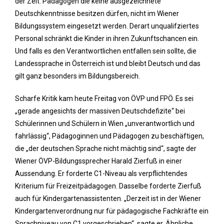
der Zeit. Pädagogen die keine ausgezeichnete
Deutschkenntnisse besitzen dürfen, nicht im Wiener
Bildungssystem eingesetzt werden. Derart unqualifziertes
Personal schränkt die Kinder in ihren Zukunftschancen ein.
Und falls es den Verantwortlichen entfallen sein sollte, die
Landessprache in Österreich ist und bleibt Deutsch und das
gilt ganz besonders im Bildungsbereich.
Scharfe Kritik kam heute Freitag von ÖVP und FPÖ. Es sei
„gerade angesichts der massiven Deutschdefizite“ bei
Schülerinnen und Schülern in Wien „unverantwortlich und
fahrlässig“, Pädagoginnen und Pädagogen zu beschäftigen,
die „der deutschen Sprache nicht mächtig sind“, sagte der
Wiener ÖVP-Bildungssprecher Harald Zierfuß in einer
Aussendung. Er forderte C1-Niveau als verpflichtendes
Kriterium für Freizeitpädagogen. Dasselbe forderte Zierfuß
auch für Kindergartenassistenten. „Derzeit ist in der Wiener
Kindergartenverordnung nur für pädagogische Fachkräfte ein
Sprachniveau von C1 vorgeschrieben“, sagte er. Ähnliche