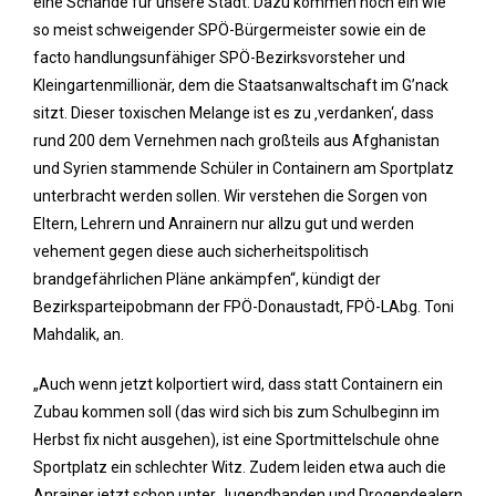
eine Schande für unsere Stadt. Dazu kommen noch ein wie
so meist schweigender SPÖ-Bürgermeister sowie ein de
facto handlungsunfähiger SPÖ-Bezirksvorsteher und
Kleingartenmillionär, dem die Staatsanwaltschaft im G’nack
sitzt. Dieser toxischen Melange ist es zu ‚verdanken‘, dass
rund 200 dem Vernehmen nach großteils aus Afghanistan
und Syrien stammende Schüler in Containern am Sportplatz
unterbracht werden sollen. Wir verstehen die Sorgen von
Eltern, Lehrern und Anrainern nur allzu gut und werden
vehement gegen diese auch sicherheitspolitisch
brandgefährlichen Pläne ankämpfen“, kündigt der
Bezirksparteipobmann der FPÖ-Donaustadt, FPÖ-LAbg. Toni
Mahdalik, an.
„Auch wenn jetzt kolportiert wird, dass statt Containern ein
Zubau kommen soll (das wird sich bis zum Schulbeginn im
Herbst fix nicht ausgehen), ist eine Sportmittelschule ohne
Sportplatz ein schlechter Witz. Zudem leiden etwa auch die
Anrainer jetzt schon unter Jugendbanden und Drogendealern