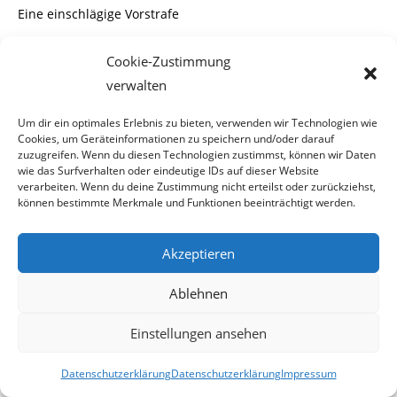
Eine einschlägige Vorstrafe
von sechs Monaten ( bedingt ) aus Österreich hatte er schon
Cookie-Zustimmung
im „Rucksack „.
verwalten
Als der Anwalt mit dem schwarzafrikanischen Dealer kurz
Um dir ein optimales Erlebnis zu bieten, verwenden wir Technologien wie
zu einer Besprechung den
Cookies, um Geräteinformationen zu speichern und/oder darauf
zuzugreifen. Wenn du diesen Technologien zustimmst, können wir Daten
wie das Surfverhalten oder eindeutige IDs auf dieser Website
Gerichtssaal verließ, sagte die Richterin zum Staatsanwalt:
.
verarbeiten. Wenn du deine Zustimmung nicht erteilst oder zurückziehst,
„
Wie kann sich der Anwalt
können bestimmte Merkmale und Funktionen beeinträchtigt werden.
sicher sein,dass der Angeklagte nicht abgeschoben wird ?“
Akzeptieren
Das habe dann ich als Zuschauerin beantwortet.
„Na
Ablehnen
glauben sie ja nicht wirklich das
Einstellungen ansehen
er abgeschoben wird“
,
.
antwortet ich der Richterin.
Damit sollte der Anwalt recht
Datenschutzerklärung
Datenschutzerklärung
Impressum