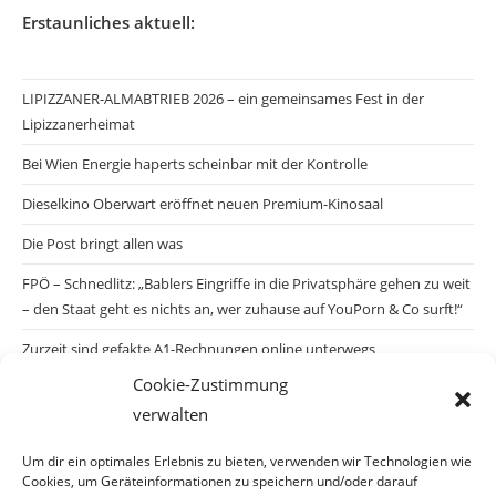
Erstaunliches aktuell:
LIPIZZANER-ALMABTRIEB 2026 – ein gemeinsames Fest in der
Lipizzanerheimat
Bei Wien Energie haperts scheinbar mit der Kontrolle
Dieselkino Oberwart eröffnet neuen Premium-Kinosaal
Die Post bringt allen was
FPÖ – Schnedlitz: „Bablers Eingriffe in die Privatsphäre gehen zu weit
– den Staat geht es nichts an, wer zuhause auf YouPorn & Co surft!“
Zurzeit sind gefakte A1-Rechnungen online unterwegs
Cookie-Zustimmung
Salzburgs Juden und ihre Sicherheit: „Erst nach einem Anschlag wäre
verwalten
die Gefahr endlich konkret!“
Biologisches Wunder in Ceuta
Um dir ein optimales Erlebnis zu bieten, verwenden wir Technologien wie
Cookies, um Geräteinformationen zu speichern und/oder darauf
Ein vermeintliches Abschiebemärchen