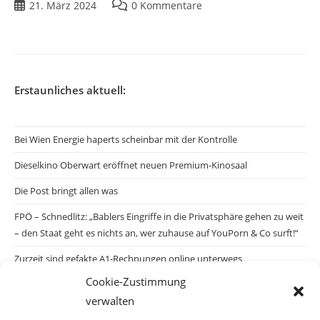
21. März 2024
0 Kommentare
Erstaunliches aktuell:
Bei Wien Energie haperts scheinbar mit der Kontrolle
Dieselkino Oberwart eröffnet neuen Premium-Kinosaal
Die Post bringt allen was
FPÖ – Schnedlitz: „Bablers Eingriffe in die Privatsphäre gehen zu weit
– den Staat geht es nichts an, wer zuhause auf YouPorn & Co surft!“
Zurzeit sind gefakte A1-Rechnungen online unterwegs
Cookie-Zustimmung
Salzburgs Juden und ihre Sicherheit: „Erst nach einem Anschlag wäre
verwalten
die Gefahr endlich konkret!“