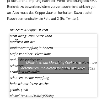
ja, die Corona-Impfung nach der Veröffentlichung des EMA-
Berichts zu bewerben, käme zurzeit auch nicht wirklich gut
an. Also muss das Grippe-Jaukerl herhalten. Dazu postet
Rauch demonstrativ ein Foto auf X (Ex-Twitter).
Die echte
#Grippe
ist echt
nicht lustig. Zum Glück kann
man sich mit der
#InfluenzaImpfung
in hohem
Maße vor einer Erkrankung
und insbesondere vor
— Johannes Rauch
November
Klicke hier, um Marketing-Cookies zu
schweren
akzeptieren und diesen Inhalt zu aktivieren
(@johannes_rauch)
30, 2023
Krankheitsverläufen
schützen. Meine
#Impfung
habe ich mir letzte Woche
geholt. (1/4)
pic.twitter.com/MMNrJ5DAHy