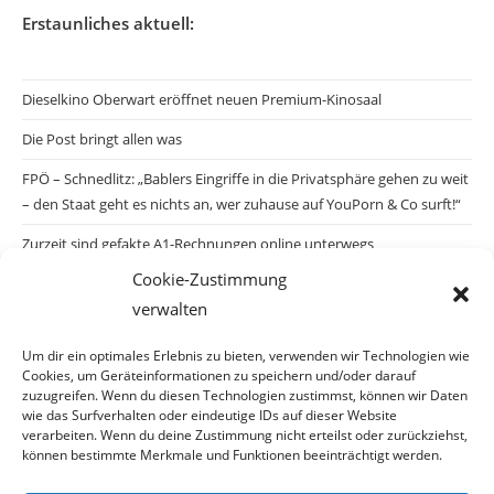
Erstaunliches aktuell:
Dieselkino Oberwart eröffnet neuen Premium-Kinosaal
Die Post bringt allen was
FPÖ – Schnedlitz: „Bablers Eingriffe in die Privatsphäre gehen zu weit
– den Staat geht es nichts an, wer zuhause auf YouPorn & Co surft!“
Zurzeit sind gefakte A1-Rechnungen online unterwegs
Cookie-Zustimmung
Salzburgs Juden und ihre Sicherheit: „Erst nach einem Anschlag wäre
verwalten
die Gefahr endlich konkret!“
Biologisches Wunder in Ceuta
Um dir ein optimales Erlebnis zu bieten, verwenden wir Technologien wie
Cookies, um Geräteinformationen zu speichern und/oder darauf
Ein vermeintliches Abschiebemärchen
zuzugreifen. Wenn du diesen Technologien zustimmst, können wir Daten
wie das Surfverhalten oder eindeutige IDs auf dieser Website
verarbeiten. Wenn du deine Zustimmung nicht erteilst oder zurückziehst,
können bestimmte Merkmale und Funktionen beeinträchtigt werden.
Archiv