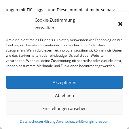
ungen mit Flüssiggas und Diesel nun nicht mehr so naiv
sind und den verlockenden Werbe-
Cookie-Zustimmung
verwalten
angeboten von Wien-Energie die kalte Schulter zeigen, ist
auch nichts passiert. Der Rote
Um dir ein optimales Erlebnis zu bieten, verwenden wir Technologien wie
Cookies, um Geräteinformationen zu speichern und/oder darauf
Energieversorger wird weiterhin den Erdgasüberschuss
zuzugreifen. Wenn du diesen Technologien zustimmst, können wir Daten
wie das Surfverhalten oder eindeutige IDs auf dieser Website
horten und die Mindestrentner wer-
verarbeiten. Wenn du deine Zustimmung nicht erteilst oder zurückziehst,
können bestimmte Merkmale und Funktionen beeinträchtigt werden.
den weiterhin in ihren Wohnungen frieren.
Akzeptieren
*****
Ablehnen
2011-01-02
Einstellungen ansehen
2. Januar 2011
Datenschutzerklärung
Datenschutzerklärung
Impressum