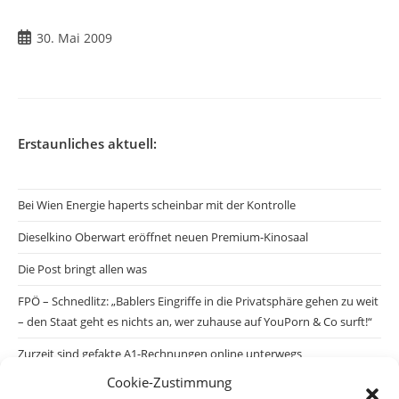
30. Mai 2009
Erstaunliches aktuell:
Bei Wien Energie haperts scheinbar mit der Kontrolle
Dieselkino Oberwart eröffnet neuen Premium-Kinosaal
Die Post bringt allen was
FPÖ – Schnedlitz: „Bablers Eingriffe in die Privatsphäre gehen zu weit
– den Staat geht es nichts an, wer zuhause auf YouPorn & Co surft!“
Zurzeit sind gefakte A1-Rechnungen online unterwegs
Cookie-Zustimmung
Salzburgs Juden und ihre Sicherheit: „Erst nach einem Anschlag wäre