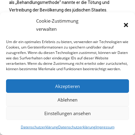
als „Behandlungsmethode“ nannte er die Tötung und
Vertreibung der Bevölkerung des jüdischen Staates.
Cookie-Zustimmung
Zudem sorgten zuletzt in den Medien vermehrt islamistische
verwalten
Influencer-Gruppierungen aus Deutschland für Aufregung,
denen eine Nähe zur Ideologie der Hizb ut-Tahrir bescheinigt
Um dir ein optimales Erlebnis zu bieten, verwenden wir Technologien wie
wird. Diese rufen unter anderem zum Kampf gegen Israel auf
Cookies, um Geräteinformationen zu speichern und/oder darauf
zuzugreifen. Wenn du diesen Technologien zustimmst, können wir Daten
und veranstalten aufsehenerregende Demonstrationen, wie
wie das Surfverhalten oder eindeutige IDs auf dieser Website
etwa in Hamburg, für die Errichtung eines Kalifats in
verarbeiten. Wenn du deine Zustimmung nicht erteilst oder zurückziehst,
können bestimmte Merkmale und Funktionen beeinträchtigt werden.
muslimischen Gebieten. Durch einen hippen und
professionellen Auftritt lässt sich die große Attraktivität auf
junge Menschen erklären. Vor allem Jugendliche im
Akzeptieren
deutschsprachigen Raum stellen eine zentrale Zielgruppe
auf den verschiedenen Social-Media-Kanälen dar, in denen
Ablehnen
manche Videos mit extremistischen Inhalten schon über eine
Einstellungen ansehen
Million Aufrufe erhalten haben.
Datenschutzerklärung
Datenschutzerklärung
Impressum
„Hipster-Salafisten“ auf Social Media