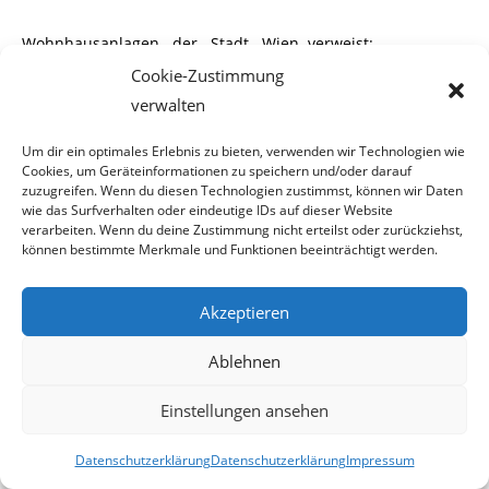
Wohnhausanlagen der Stadt Wien verweist:
..
„Betriebskosten mit 2,40 Euro pro
Cookie-Zustimmung
Quadratmeter sind nicht nur im Bereich
verwalten
Gemeindewohnungen österreichweit Spitze
Um dir ein optimales Erlebnis zu bieten, verwenden wir Technologien wie
sind, sondern Wiener Wohnen kassiert auch deutlich mehr
Cookies, um Geräteinformationen zu speichern und/oder darauf
als private Vermieter.“
zuzugreifen. Wenn du diesen Technologien zustimmst, können wir Daten
wie das Surfverhalten oder eindeutige IDs auf dieser Website
Unser Resümee: Das Bekenntnis zu günstigem Wohnen ist
verarbeiten. Wenn du deine Zustimmung nicht erteilst oder zurückziehst,
können bestimmte Merkmale und Funktionen beeinträchtigt werden.
also als Lippenbekenntnis
und reiner Wahlkampf-Schmäh der Häupl-SPÖ zu werten.
Akzeptieren
*****
Ablehnen
2015-09-15
Einstellungen ansehen
Datenschutzerklärung
Datenschutzerklärung
Impressum
15. September 2015