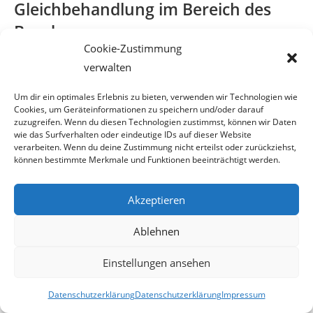
Gleichbehandlung im Bereich des
Bundes
Cookie-Zustimmung
(Bundes-Gleichbehandlungsgesetz – B-GlBG)“
verwalten
Ausschreibung von Arbeitsplätzen und Funktionen
Um dir ein optimales Erlebnis zu bieten, verwenden wir Technologien wie
Cookies, um Geräteinformationen zu speichern und/oder darauf
zuzugreifen. Wenn du diesen Technologien zustimmst, können wir Daten
§ 15.
(1) In Ausschreibungen von Arbeitsplätzen und
wie das Surfverhalten oder eindeutige IDs auf dieser Website
Funktionen sind die mit dem Arbeits-
verarbeiten. Wenn du deine Zustimmung nicht erteilst oder zurückziehst,
können bestimmte Merkmale und Funktionen beeinträchtigt werden.
platz (der Funktion) verbundenen Erfordernisse und
Aufgaben so zu formulieren, dass sie
Akzeptieren
zu keiner Diskriminierung einer Person wegen einer im § 13
Ablehnen
genannten Gründe führen.
Einstellungen ansehen
(2) Abs. 1 gilt nicht für Arbeitsplätze oder für Funktionen, für
die das Vorliegen eines
Datenschutzerklärung
Datenschutzerklärung
Impressum