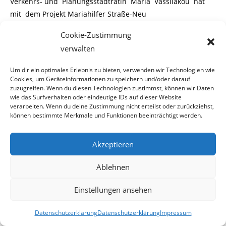
Verkehrs- und Planungsstadträtin Maria Vassilakou hat
mit dem Projekt Mariahilfer Straße-Neu
Cookie-Zustimmung
einen weiteren verkehrsplanerischen Bauchfleck hingelegt,
verwalten
der die Wiener Steuerzahler zwischen
Um dir ein optimales Erlebnis zu bieten, verwenden wir Technologien wie
3,5 und 5 Mio. Euro kosten könnte.
Cookies, um Geräteinformationen zu speichern und/oder darauf
zuzugreifen. Wenn du diesen Technologien zustimmst, können wir Daten
Der ohne Mitbestimmungsmöglichkeit für die Kaufleute
wie das Surfverhalten oder eindeutige IDs auf dieser Website
verarbeiten. Wenn du deine Zustimmung nicht erteilst oder zurückziehst,
der Mariahilfer Straße und Bevölkerung
können bestimmte Merkmale und Funktionen beeinträchtigt werden.
in den Bezirken 6 und 7 durchgezogene Umbaupfusch samt
Einbahn- und Sackgassenzirkus hat
Akzeptieren
große Bereiche von Mariahilf und Neubau in eine
Ablehnen
Verkehrshölle verwandelt, die tausenden
Einstellungen ansehen
Anrainern ein großes Plus an Lärm- und Abgasbelastung
Datenschutzerklärung
Datenschutzerklärung
Impressum
sowie ein deutliches Minus an Lebens-