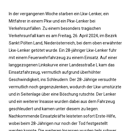
In der vergangenen Woche starben ein Lkw-Lenker, ein
Mitfahrer in einem Pkw und ein Pkw-Lenker bei
Verkehrsunfällen. Zu einem besonders tragischen
Verkehrsunfall kam es am Freitag, 26. April 2024, im Bezirk
Sankt Pölten Land, Niederösterreich, bei dem oben erwähnter
Lkw-Lenker getötet wurde. Ein 28-jähriger Lkw-Lenker fuhr
mit einem Feuerwehrfahrzeug zu einem Einsatz. Auf einer
langgezogenen Linkskurve einer Landesstraße L kam das
Einsatzfahrzeug, vermutlich aufgrund überhöhter
Geschwindigkeit, ins Schleudern. Der 28-Jährige versuchte
vermutlich noch gegenzulenken, wodurch der Lkw umstürzte
und in Seitenlage über eine Böschung rutschte. Der Lenker
und ein weiterer Insasse wurden dabei aus dem Fahrzeug
geschleudert und kamen unter diesem zu liegen.
Nachkommende Einsatzkräfte leisteten sofort Erste-Hilfe,
wobei beim 28-Jährigen nur noch der Tod festgestellt
werden konnte. Die weiteren Insassen wurden teils schwer