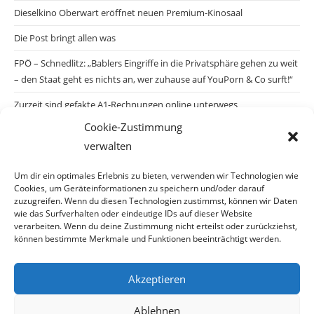
Dieselkino Oberwart eröffnet neuen Premium-Kinosaal
Die Post bringt allen was
FPÖ – Schnedlitz: „Bablers Eingriffe in die Privatsphäre gehen zu weit
– den Staat geht es nichts an, wer zuhause auf YouPorn & Co surft!“
Zurzeit sind gefakte A1-Rechnungen online unterwegs
Cookie-Zustimmung
Salzburgs Juden und ihre Sicherheit: „Erst nach einem Anschlag wäre
verwalten
die Gefahr endlich konkret!“
Biologisches Wunder in Ceuta
Um dir ein optimales Erlebnis zu bieten, verwenden wir Technologien wie
Cookies, um Geräteinformationen zu speichern und/oder darauf
Ein vermeintliches Abschiebemärchen
zuzugreifen. Wenn du diesen Technologien zustimmst, können wir Daten
wie das Surfverhalten oder eindeutige IDs auf dieser Website
verarbeiten. Wenn du deine Zustimmung nicht erteilst oder zurückziehst,
können bestimmte Merkmale und Funktionen beeinträchtigt werden.
Archiv
Akzeptieren
Ablehnen