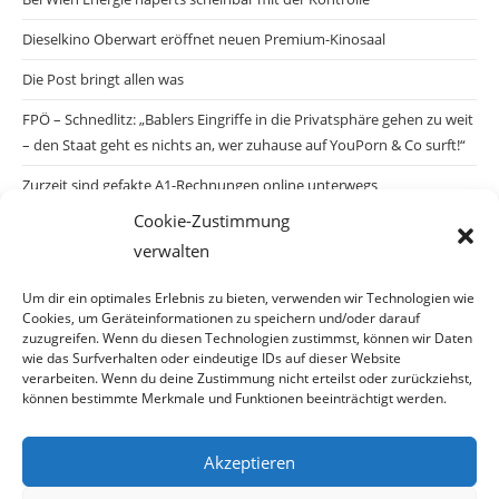
Dieselkino Oberwart eröffnet neuen Premium-Kinosaal
Die Post bringt allen was
FPÖ – Schnedlitz: „Bablers Eingriffe in die Privatsphäre gehen zu weit
– den Staat geht es nichts an, wer zuhause auf YouPorn & Co surft!“
Zurzeit sind gefakte A1-Rechnungen online unterwegs
Cookie-Zustimmung
Salzburgs Juden und ihre Sicherheit: „Erst nach einem Anschlag wäre
verwalten
die Gefahr endlich konkret!“
Biologisches Wunder in Ceuta
Um dir ein optimales Erlebnis zu bieten, verwenden wir Technologien wie
Cookies, um Geräteinformationen zu speichern und/oder darauf
Ein vermeintliches Abschiebemärchen
zuzugreifen. Wenn du diesen Technologien zustimmst, können wir Daten
wie das Surfverhalten oder eindeutige IDs auf dieser Website
verarbeiten. Wenn du deine Zustimmung nicht erteilst oder zurückziehst,
können bestimmte Merkmale und Funktionen beeinträchtigt werden.
Archiv
Akzeptieren