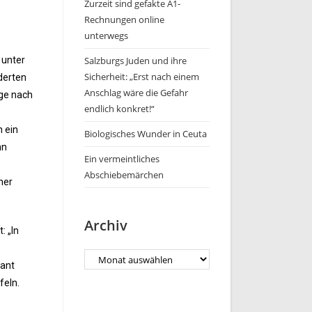
Zurzeit sind gefakte A1-
Rechnungen online
unterwegs
 unter
Salzburgs Juden und ihre
Sicherheit: „Erst nach einem
derten
Anschlag wäre die Gefahr
age nach
endlich konkret!“
 ein
Biologisches Wunder in Ceuta
nn
Ein vermeintliches
Abschiebemärchen
ner
Archiv
: „In
rant
feln.