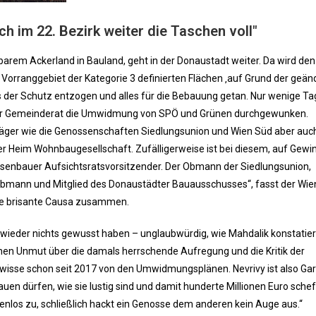
h im 22. Bezirk weiter die Taschen voll"
arem Ackerland in Bauland, geht in der Donaustadt weiter. Da wird den
s Vorranggebiet der Kategorie 3 definierten Flächen ‚auf Grund der geän
ts der Schutz entzogen und alles für die Bebauung getan. Nur wenige T
er Gemeinderat die Umwidmung von SPÖ und Grünen durchgewunken.
äger wie die Genossenschaften Siedlungsunion und Wien Süd aber auch
Heim Wohnbaugesellschaft. Zufälligerweise ist bei diesem, auf Gewi
senbauer Aufsichtsratsvorsitzender. Der Obmann der Siedlungsunion,
obmann und Mitglied des Donaustädter Bauausschusses“, fasst der Wie
ie brisante Causa zusammen.
 wieder nichts gewusst haben – unglaubwürdig, wie Mahdalik konstatiert
inen Unmut über die damals herrschende Aufregung und die Kritik der
wisse schon seit 2017 von den Umwidmungsplänen. Nevrivy ist also Ga
uen dürfen, wie sie lustig sind und damit hunderte Millionen Euro schef
nlos zu, schließlich hackt ein Genosse dem anderen kein Auge aus.“