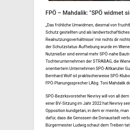
FPÖ – Mahdalik: "SPÖ widmet sic
„Das fröhliche Umwidmen, diesmal von fruchtb
Schutz gestellten und als landwirtschaftliche
Realnutzungsverhältnisse‘ mir nichts dir nich
der Schutzstatus-Aufhebung wurde im Wien
Nutznießer sind einmal mehr SPÖ-nahe Bautr
Tochterunternehmen der STRABAG, die Wiener 
orientiertem Unternehmen SPÖ-Altkanzler Gu
Bernhard Wolf ist praktischerweise SPÖ-Klub
FPÖ-Planungssprecher LAbg. Toni Mahdalik d
SPÖ-Bezirksvorsteher Nevrivy will von all dem
einer BV-Sitzung im Jahr 2022 hat Nevrivy se
Opposition kundgetan, in dem er meinte, man 
dafür, dass die Genossen die Donaustadt verba
Bürgermeister Ludwig schaut dem Treiben tate