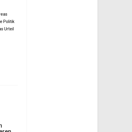
reas
 Politik
s Urteil
n
ieren