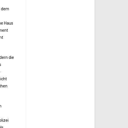
uf dem
ne Haus
ement
ht
dern die
s
-
icht
schen
n
lizei
ls