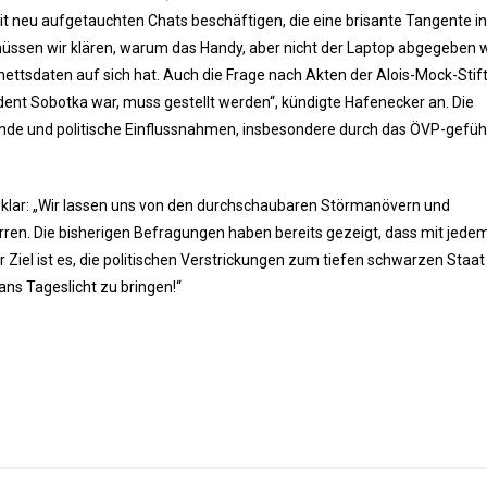
it neu aufgetauchten Chats beschäftigen, die eine brisante Tangente i
ssen wir klären, warum das Handy, aber nicht der Laptop abgegeben 
inettsdaten auf sich hat. Auch die Frage nach Akten der Alois-Mock-Stif
dent Sobotka war, muss gestellt werden“, kündigte Hafenecker an. Die
nde und politische Einflussnahmen, insbesondere durch das ÖVP-gefüh
 klar: „Wir lassen uns von den durchschaubaren Störmanövern und
ren. Die bisherigen Befragungen haben bereits gezeigt, dass mit jede
Ziel ist es, die politischen Verstrickungen zum tiefen schwarzen Staat
ans Tageslicht zu bringen!“