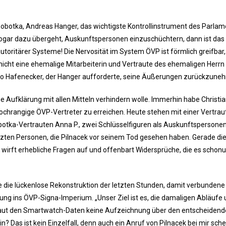
obotka, Andreas Hanger, das wichtigste Kontrollinstrument des Parlam
zt sogar dazu übergeht, Auskunftspersonen einzuschüchtern, dann ist das
toritärer Systeme! Die Nervosität im System ÖVP ist förmlich greifbar
icht eine ehemalige Mitarbeiterin und Vertraute des ehemaligen Herrn
so Hafenecker, der Hanger aufforderte, seine Äußerungen zurückzune
e Aufklärung mit allen Mitteln verhindern wolle. Immerhin habe Christi
hochrangige ÖVP-Vertreter zu erreichen. Heute stehen mit einer Vertra
otka-Vertrauten Anna P., zwei Schlüsselfiguren als Auskunftspersone
tzten Personen, die Pilnacek vor seinem Tod gesehen haben. Gerade di
 wirft erhebliche Fragen auf und offenbart Widersprüche, die es schon
e die lückenlose Rekonstruktion der letzten Stunden, damit verbundene
ung ins ÖVP-Signa-Imperium. „Unser Ziel ist es, die damaligen Abläufe
 laut den Smartwatch-Daten keine Aufzeichnung über den entscheiden
? Das ist kein Einzelfall, denn auch ein Anruf von Pilnacek bei mir schei