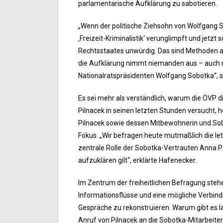
parlamentarische Aufklärung zu sabotieren.
„Wenn der politische Ziehsohn von Wolfgang S
‚Freizeit-Kriminalistik‘ verunglimpft und jet
Rechtsstaates unwürdig. Das sind Methoden au
die Aufklärung nimmt niemanden aus – auch n
Nationalratspräsidenten Wolfgang Sobotka“, 
Es sei mehr als verständlich, warum die ÖVP di
Pilnacek in seinen letzten Stunden versucht, 
Pilnacek sowie dessen Mitbewohnerin und Sob
Fokus. „Wir befragen heute mutmaßlich die le
zentrale Rolle der Sobotka-Vertrauten Anna P.
aufzuklären gilt“, erklärte Hafenecker.
Im Zentrum der freiheitlichen Befragung steh
Informationsflüsse und eine mögliche Verbind
Gespräche zu rekonstruieren. Warum gibt es
Anruf von Pilnacek an die Sobotka-Mitarbeiterin