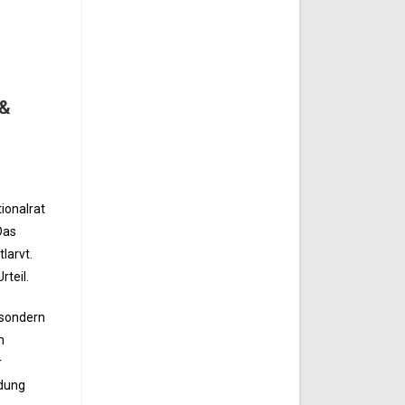
 &
ionalrat
Das
larvt.
teil.
 sondern
m
r
ndung