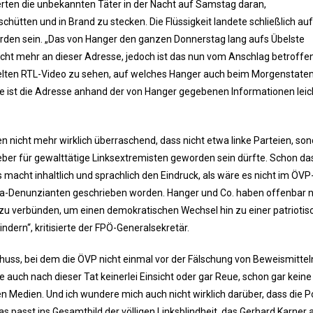
rten die unbekannten Täter in der Nacht auf Samstag daran,
chütten und in Brand zu stecken. Die Flüssigkeit landete schließlich a
rden sein. „Das von Hanger den ganzen Donnerstag lang aufs Übelste
cht mehr an dieser Adresse, jedoch ist das nun vom Anschlag betroffe
elten RTL-Video zu sehen, auf welches Hanger auch beim Morgenstat
e ist die Adresse anhand der von Hanger gegebenen Informationen leic
nicht mehr wirklich überraschend, dass nicht etwa linke Parteien, son
ber für gewalttätige Linksextremisten geworden sein dürfte. Schon da
acht inhaltlich und sprachlich den Eindruck, als wäre es nicht im ÖVP
a-Denunzianten geschrieben worden. Hanger und Co. haben offenbar n
n zu verbünden, um einen demokratischen Wechsel hin zu einer patrioti
indern“, kritisierte der FPÖ-Generalsekretär.
uss, bei dem die ÖVP nicht einmal vor der Fälschung von Beweismittel
 auch nach dieser Tat keinerlei Einsicht oder gar Reue, schon gar keine
 Medien. Und ich wundere mich auch nicht wirklich darüber, dass die Po
as passt ins Gesamtbild der völligen Linksblindheit, das Gerhard Karner a