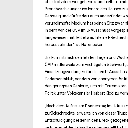
aber trotzdem weitgehend standhielten, hinde
Brandbeschleuniger ins Innere des Hauses zu s
Gehsteig und dürfte dort auch angezündet wo
verunglimpfte Medium hat seinen Sitz zwar ni
in dem von der ÖVP im U-Ausschuss vorgespi
hingewiesen hat. Mit etwas Internet-Recherch
herauszufinden“, so Hafenecker.
„Es kommt nach den letzten Tagen und Wochen 
ÖVP mittlerweile zum wichtigsten Stichwortge
Einsetzungsverlangen für diesen U-Ausschuss m
Parlamentsklub, sondern von anonymen Antif
den geringsten Genierer, sich mit Extremiste
Politik unter Volkskanzler Herbert Kickl zu verh
„Nach dem Aufritt am Donnerstag im U-Aussch
zurückschreckte, erwarte ich von dieser Truppe
Entschuldigung bei den in den Dreck gezogenen
nicht einmal die Tatwaffe sichergestellt hat. D