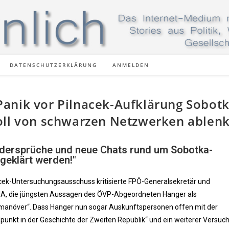
DATENSCHUTZERKLÄRUNG
ANMELDEN
anik vor Pilnacek-Aufklärung Sobot
oll von schwarzen Netzwerken ablenk
dersprüche und neue Chats rund um Sobotka-
geklärt werden!"
acek-Untersuchungsausschuss kritisierte FPÖ-Generalsekretär und
 MA, die jüngsten Aussagen des ÖVP-Abgeordneten Hanger als
anöver“. Dass Hanger nun sogar Auskunftspersonen offen mit der
fpunkt in der Geschichte der Zweiten Republik“ und ein weiterer Versuch