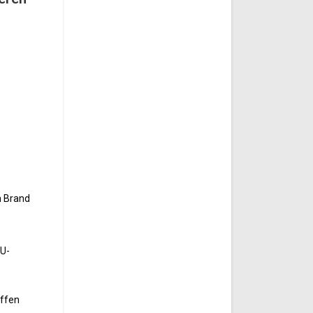
n Brand
 U-
iffen