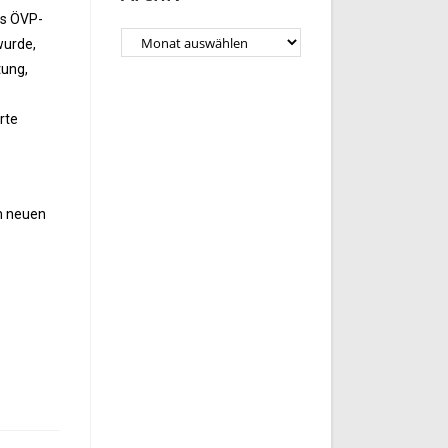
ns ÖVP-
wurde,
tung,
rte
m neuen