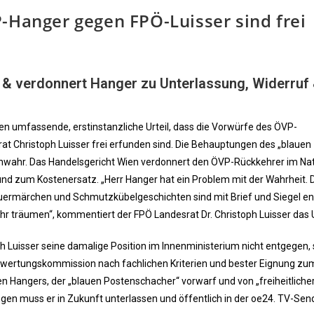
-Hanger gegen FPÖ-Luisser sind frei
 & verdonnert Hanger zu Unterlassung, Widerruf
en umfassende, erstinstanzliche Urteil, dass die Vorwürfe des ÖVP-
 Christoph Luisser frei erfunden sind. Die Behauptungen des „blauen
nwahr. Das Handelsgericht Wien verdonnert den ÖVP-Rückkehrer im Nat
und zum Kostenersatz. „Herr Hanger hat ein Problem mit der Wahrheit. 
uermärchen und Schmutzkübelgeschichten sind mit Brief und Siegel ent
r träumen“, kommentiert der FPÖ Landesrat Dr. Christoph Luisser das Ur
toph Luisser seine damalige Position im Innenministerium nicht entgegen,
ewertungskommission nach fachlichen Kriterien und bester Eignung zu
n Hangers, der „blauen Postenschacher“ vorwarf und von „freiheitliche
ngen muss er in Zukunft unterlassen und öffentlich in der oe24. TV-Se