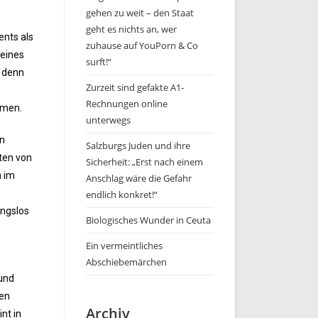
gehen zu weit – den Staat
geht es nichts an, wer
ents als
zuhause auf YouPorn & Co
 eines
surft!“
, denn
Zurzeit sind gefakte A1-
Rechnungen online
hmen.
unterwegs
an
Salzburgs Juden und ihre
uten von
Sicherheit: „Erst nach einem
n im
Anschlag wäre die Gefahr
e
endlich konkret!“
ungslos
Biologisches Wunder in Ceuta
Ein vermeintliches
Abschiebemärchen
 und
den
Archiv
nt in