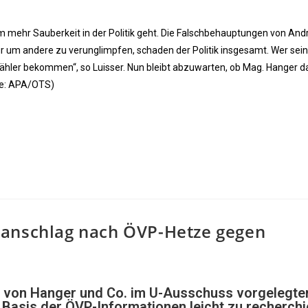
um mehr Sauberkeit in der Politik geht. Die Falschbehauptungen von And
 um andere zu verunglimpfen, schaden der Politik insgesamt. Wer seine
ähler bekommen“, so Luisser. Nun bleibt abzuwarten, ob Mag. Hanger da
le: APA/OTS)
danschlag nach ÖVP-Hetze gegen
 von Hanger und Co. im U-Ausschuss vorgelegte
 Basis der ÖVP-Informationen leicht zu recherch