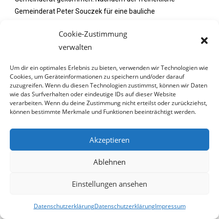
Gemeinderat Peter Souczek für eine bauliche
Verkehrssicherheitsmaßnahme gestimmt hatte, wurde das
Cookie-Zustimmung
vom ebenfalls anwesenden grünen geschäftsführenden
verwalten
Gemeinderat Karl Kühn mit den Worten „der Nazi stimmt
dafür“ kommentiert. Die Hetze des grünen Gemeinderates ist
Um dir ein optimales Erlebnis zu bieten, verwenden wir Technologien wie
im Protokoll verschriftlich worden.
Cookies, um Geräteinformationen zu speichern und/oder darauf
zuzugreifen. Wenn du diesen Technologien zustimmst, können wir Daten
wie das Surfverhalten oder eindeutige IDs auf dieser Website
„Derartig letztklassige Aussagen sind nicht tolerierbar“, sagt
verarbeiten. Wenn du deine Zustimmung nicht erteilst oder zurückziehst,
FPÖ-Bezirksparteiobmann Landesrat Dr. Christoph Luisser.
können bestimmte Merkmale und Funktionen beeinträchtigt werden.
Die FPÖ NÖ lässt rechtliche Schritte prüfen. „Es kann nicht
sein, dass sich freiheitliche Mandatare als Nazis beschimpfen
Akzeptieren
lassen müssen. Der NS-Vergleich ist widerlich und zeigt nur
wessen Geistes Kinder die Grünen sind“, so Luisser.
Ablehnen
„Die grüne Landesparteiobfrau Helga Krismer-Huber ist
Einstellungen ansehen
aufgefordert, ihre Mandatare einzubremsen. Derartige
Entgleisungen vergiften das politische Klima und sind reiner
Datenschutzerklärung
Datenschutzerklärung
Impressum
Hass und Hetze“, so Luisser, der den sofortigen Rücktritt des