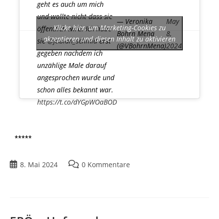
geht es auch um mich
und wollte nicht dass sie
— Veronika
May
Klicke hier, um Marketing-Cookies zu
öffentlich wird. Ich habe
Bohrn Mena
8,
akzeptieren und diesen Inhalt zu aktivieren
sie
@fabian_schmid
erst
(@VBohrnMena)
2024
gegeben nachdem ich
unzählige Male darauf
angesprochen wurde und
schon alles bekannt war.
https://t.co/dYGpWOaBOD
*****
8. Mai 2024
0 Kommentare