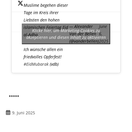
Muslime begehen dieser
Tage im Kreis ihrer
Liebsten den hohen
— Alexander
June
islamischen Feiertag Eid
Klicke hier, um Marketing-Cookies zu
Van der Bellen
6,
al-Adha.
akzeptieren und diesen Inhalt zu aktivieren
(@vanderbellen)
2025
Ich wünsche allen ein
friedvolles Opferfest!
#EidMubarak
(vdb)
*****
9. Juni 2025