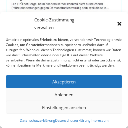
Cookie-Zustimmung
verwalten
Um dir ein optimales Erlebnis zu bieten, verwenden wir Technologien wie
Cookies, um Geräteinformationen zu speichern und/oder darauf
zuzugreifen. Wenn du diesen Technologien zustimmst, können wir Daten
Etliche andere linke User(innen) kommentierten ebenfalls
wie das Surfverhalten oder eindeutige IDs auf dieser Website
zum Posting, in meist gewohnter
verarbeiten. Wenn du deine Zustimmung nicht erteilst oder zurückziehst,
können bestimmte Merkmale und Funktionen beeinträchtigt werden.
beleidigender Weise. Ein User, er nennt sich Peter Heinz
Trykar und ist laut seinem Face-
Akzeptieren
book-Profil selbständiger Berufsfotograf, ließ es nicht
Ablehnen
bei Beleidigungen sein, sondern
Einstellungen ansehen
kommentierte wörtlich:
..
„Wer braucht schon Tretgitter?
Ein paar Tretminen vor der Burg
Datenschutzerklärung
Datenschutzerklärung
Impressum