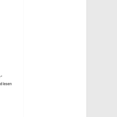
r“
d lesen