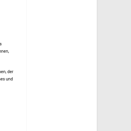
s
nnen,
hen, der
mes und