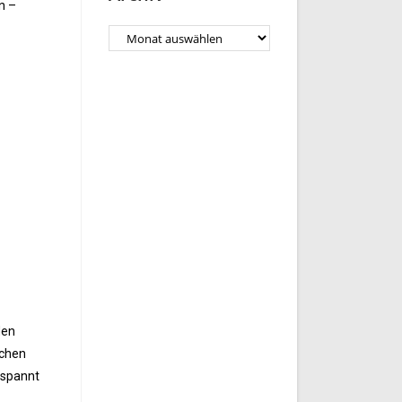
n –
den
schen
espannt