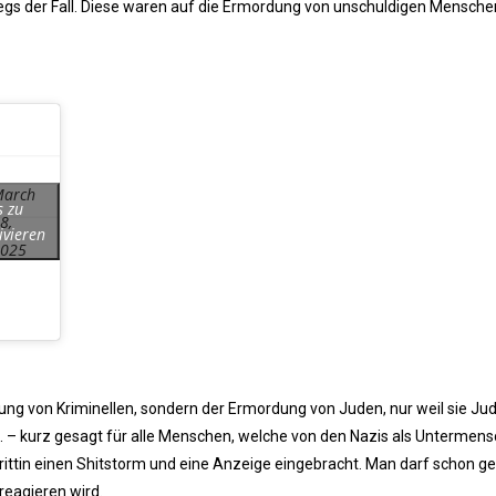
egs der Fall. Diese waren auf die Ermordung von unschuldigen Mensche
arch
s zu
8,
ivieren
025
ung von Kriminellen, sondern der Ermordung von Juden, nur weil sie Ju
tc. – kurz gesagt für alle Menschen, welche von den Nazis als Untermen
Trittin einen Shitstorm und eine Anzeige eingebracht. Man darf schon g
reagieren wird.