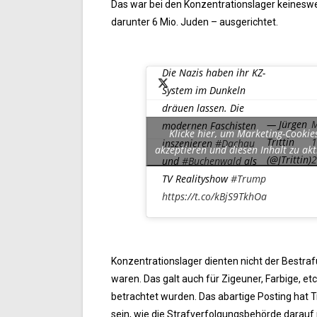
Das war bei den Konzentrationslager keinesw
darunter 6 Mio. Juden – ausgerichtet.
Die Nazis haben ihr KZ-
System im Dunkeln
dräuen lassen. Die
— Jürgen
M
modernen Faschisten
Klicke hier, um Marketing-Cookie
Trittin
1
inszenieren
#Dachau
akzeptieren und diesen Inhalt zu akt
(@JTrittin)
2
und
#Buchenwald
als
TV Realityshow
#Trump
https://t.co/kBjS9TkhOa
Konzentrationslager dienten nicht der Bestraf
waren. Das galt auch für Zigeuner, Farbige, e
betrachtet wurden. Das abartige Posting hat 
sein, wie die Strafverfolgungsbehörde darauf 