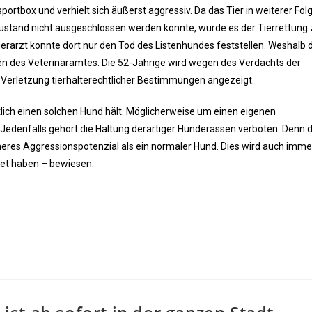
portbox und verhielt sich äußerst aggressiv. Da das Tier in weiterer Fol
Zustand nicht ausgeschlossen werden konnte, wurde es der Tierrettung
ierarzt konnte dort nur den Tod des Listenhundes feststellen. Weshalb 
en des Veterinäramtes. Die 52-Jährige wird wegen des Verdachts der
 Verletzung tierhalterechtlicher Bestimmungen angezeigt.
ntlich einen solchen Hund hält. Möglicherweise um einen eigenen
edenfalls gehört die Haltung derartiger Hunderassen verboten. Denn 
eres Aggressionspotenzial als ein normaler Hund. Dies wird auch imme
det haben – bewiesen.