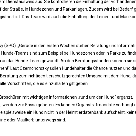
m Dienstausweis aus. Sie kontrollieren die Einhaltung der vorhandene
uf der Straße, in Hundezonen und Parkanlagen. Zudem wird bei Bedarf g
gistriert ist. Das Team wird auch die Einhaltung der Leinen- und Maulkor
y (SPÖ): „Gerade in den ersten Wochen stehen Beratung und Informati
 Hunde-Teams sind zum Beispiel bei Hundezonen oder in Parks zu finde
en an das Hunde-Team gewandt. An den Beratungsständen können sie s
men!“ Laut Czernohorszky sollen Hundehalter die Chance nutzen und d
 Beratung zum richtigen tierschutzgerechten Umgang mit dem Hund, d
lle Vorschriften, die es einzuhalten gilt geben.
e Broschüren mit wichtigen Informationen „rund um den Hund“ ergänzt.
ten, werden zur Kassa gebeten. Es können Organstrafmandate verhängt 
ispielsweise ein Hund nicht in der Heimtierdatenbank aufscheint, kein
ine oder Maulkorb unterwegs sind.