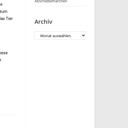
Abschiebemärchen
ge
 zum
das Tier
Archiv
diese
r