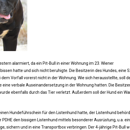
tern alarmiert, da ein Pit-Bull in einer Wohnung im 23. Wiener
sen hatte und sich nicht beruhigte. Die Besitzerin des Hundes, eine 5
 dem Vorfall vorerst nicht in der Wohnung. Wie sich herausstellte, soll 
se eine verbale Auseinandersetzung in der Wohnung hatten. Die Besitzeri
urde ebenfalls durch das Tier verletzt. Außerdem soll der Hund ein W
keinen Hundeführschein für den Listenhund hatte, der Listenhund behörd
DHE den bissigen Listenhund mittels besonderer Ausrüstung, u.a. e
e, sichern und in eine Transportbox verbringen. Der 4-jährige Pit-Bull 