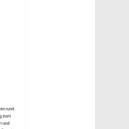
ten rund
ng zum
en und