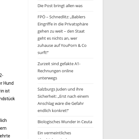
Die Post bringt allen was
FPÖ – Schnedlitz: „Bablers
Eingriffe in die Privatsphäre
gehen zu weit – den Staat
geht es nichts an, wer
zuhause auf YouPorn & Co
surft!“
Zurzeit sind gefakte A1-
Rechnungen online
2-
unterwegs
der Hund
Salzburgs Juden und ihre
n ist
Sicherheit: „Erst nach einem
andstück
Anschlag wäre die Gefahr
endlich konkret!“
lich
Biologisches Wunder in Ceuta
inem
Ein vermeintliches
wehrte