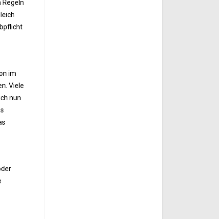
n Regeln
leich
bpflicht
on im
n. Viele
ich nun
as
as
oder
e