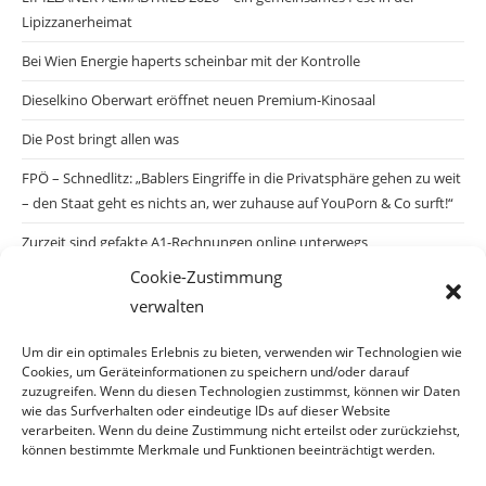
Lipizzanerheimat
Bei Wien Energie haperts scheinbar mit der Kontrolle
Dieselkino Oberwart eröffnet neuen Premium-Kinosaal
Die Post bringt allen was
FPÖ – Schnedlitz: „Bablers Eingriffe in die Privatsphäre gehen zu weit
– den Staat geht es nichts an, wer zuhause auf YouPorn & Co surft!“
Zurzeit sind gefakte A1-Rechnungen online unterwegs
Cookie-Zustimmung
Salzburgs Juden und ihre Sicherheit: „Erst nach einem Anschlag wäre
verwalten
die Gefahr endlich konkret!“
Biologisches Wunder in Ceuta
Um dir ein optimales Erlebnis zu bieten, verwenden wir Technologien wie
Cookies, um Geräteinformationen zu speichern und/oder darauf
Ein vermeintliches Abschiebemärchen
zuzugreifen. Wenn du diesen Technologien zustimmst, können wir Daten
wie das Surfverhalten oder eindeutige IDs auf dieser Website
verarbeiten. Wenn du deine Zustimmung nicht erteilst oder zurückziehst,
können bestimmte Merkmale und Funktionen beeinträchtigt werden.
Archiv