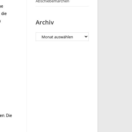
Abschiebemärchen
ne
 die
Archiv
s
en. Die