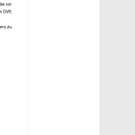
die vor
on ÖVP,
hers zu