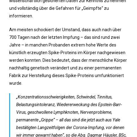
wissenschaftlich gesicherten Daten zur Kenntnis zu nehmen
und vollständig über die Gefahren für „Geimpfte“ zu
informieren.
Am meisten schockiert der Umstand, dass auch nach über
700 Tagen nach der letzten Impfung – das sind rund zwei
Jahre – in manchen Probanden extrem hohe Werte des
künstlich erzeugten Spike-Proteins im Körper nachgewiesen
werden konnten. Dies bedeutet, dass der menschliche Körper
nachhaltig genetisch verändert und zu einer permanenten
Fabrik zur Herstellung dieses Spike-Proteins umfunktioniert
wurde.
„Konzentrationsschwierigkeiten, Schwindel, Tinnitus,
Belastungsintoleranz, Wiedererweckung des Epstein-Barr-
Virus, geschwollene Lymphknoten, Nervenprobleme,
permanente „Grippe“ – all das sind die jetzt auch aus Yale
bestätigten Langzeitfolgen der Corona-Impfung, vor denen
wir immer gewarnt haben“, so die Abg. Dagmar Häusler, BSc,