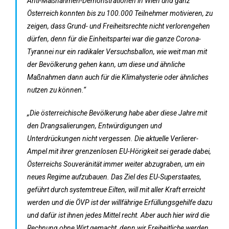
Anti-Maßnahmen-Demonstrationen in Wien und ganz
Österreich konnten bis zu 100.000 Teilnehmer motivieren, zu
zeigen, dass Grund- und Freiheitsrechte nicht verlorengehen
dürfen, denn für die Einheitspartei war die ganze Corona-
Tyrannei nur ein radikaler Versuchsballon, wie weit man mit
der Bevölkerung gehen kann, um diese und ähnliche
Maßnahmen dann auch für die Klimahysterie oder ähnliches
nutzen zu können.“
„Die österreichische Bevölkerung habe aber diese Jahre mit
den Drangsalierungen, Entwürdigungen und
Unterdrückungen nicht vergessen. Die aktuelle Verlierer-
Ampel mit ihrer grenzenlosen EU-Hörigkeit sei gerade dabei,
Österreichs Souveränität immer weiter abzugraben, um ein
neues Regime aufzubauen. Das Ziel des EU-Superstaates,
geführt durch systemtreue Eilten, will mit aller Kraft erreicht
werden und die ÖVP ist der willfährige Erfüllungsgehilfe dazu
und dafür ist ihnen jedes Mittel recht. Aber auch hier wird die
Rechnung ohne Wirt gemacht, denn wir Freiheitliche werden