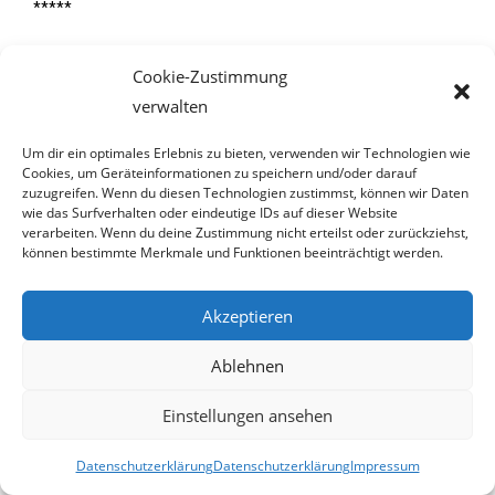
*****
13. August 2024
Cookie-Zustimmung
verwalten
Um dir ein optimales Erlebnis zu bieten, verwenden wir Technologien wie
Cookies, um Geräteinformationen zu speichern und/oder darauf
Probanden für Covid-19-Impfung
zuzugreifen. Wenn du diesen Technologien zustimmst, können wir Daten
wie das Surfverhalten oder eindeutige IDs auf dieser Website
gesucht
verarbeiten. Wenn du deine Zustimmung nicht erteilst oder zurückziehst,
können bestimmte Merkmale und Funktionen beeinträchtigt werden.
Jetzt in Verbindung mit einem
Pneumokokken-Impfstoff
Akzeptieren
„Die WHO – unser globaler Hüter der Gesundheit! Die
Ablehnen
Weltgesundheitsorganisation steht an vorderster Front, um
Einstellungen ansehen
die Gesundheit aller Menschen weltweit zu fördern. Ihre
Arbeit ist entscheidend für die Bewältigung globaler
Datenschutzerklärung
Datenschutzerklärung
Impressum
Gesundheitskrisen und die Stärkung von