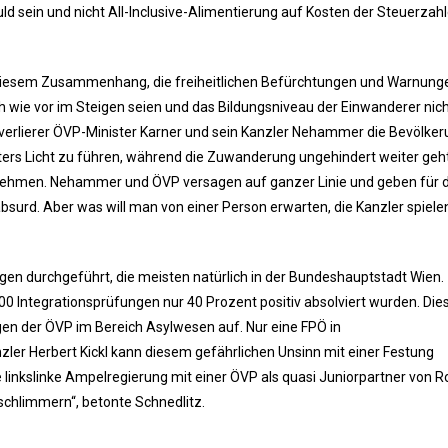
uld sein und nicht All-Inclusive-Alimentierung auf Kosten der Steuerzahle
in diesem Zusammenhang, die freiheitlichen Befürchtungen und Warnung
h wie vor im Steigen seien und das Bildungsniveau der Einwanderer nic
lverlierer ÖVP-Minister Karner und sein Kanzler Nehammer die Bevölker
ers Licht zu führen, während die Zuwanderung ungehindert weiter geh
ehmen. Nehammer und ÖVP versagen auf ganzer Linie und geben für 
rd. Aber was will man von einer Person erwarten, die Kanzler spielen 
en durchgeführt, die meisten natürlich in der Bundeshauptstadt Wien.
00 Integrationsprüfungen nur 40 Prozent positiv absolviert wurden. Die
en der ÖVP im Bereich Asylwesen auf. Nur eine FPÖ in
er Herbert Kickl kann diesem gefährlichen Unsinn mit einer Festung
e linkslinke Ampelregierung mit einer ÖVP als quasi Juniorpartner von R
schlimmern“, betonte Schnedlitz.