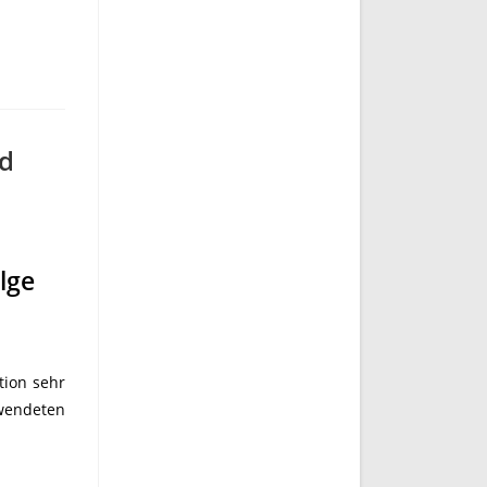
nd
lge
tion sehr
wendeten