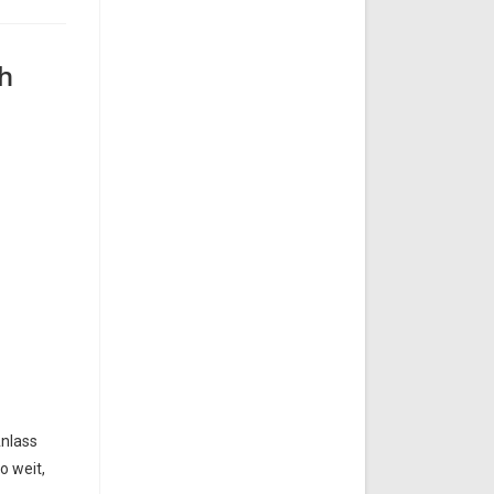
h
Anlass
o weit,