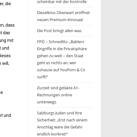
scheinbar mit der Kontrolle
r, die
Dieselkino Oberwart eröffnet
neuen Premium-Kinosaal
en, dass
Die Post bringt allen was
ht das
ung mit
FPÖ – Schnedlitz: „Bablers
t und
Eingriffe in die Privatsphäre
gehen zu weit – den Staat
dieses
geht es nichts an, wer
will,
zuhause auf YouPorn & Co
surft!“
Zurzeit sind gefakte A1-
se
Rechnungen online
unterwegs
Salzburgs Juden und ihre
ot und
Sicherheit: „Erst nach einem
Anschlag wäre die Gefahr
endlich konkret!“