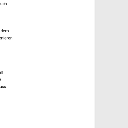
tuch-
r dem
enieren.
an
e
uss.