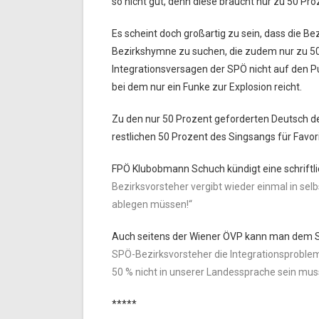
so nicht gut, denn diese braucht nur zu 50 Pro
Es scheint doch großartig zu sein, dass die B
Bezirkshymne zu suchen, die zudem nur zu 50
Integrationsversagen der SPÖ nicht auf den Pun
bei dem nur ein Funke zur Explosion reicht.
Zu den nur 50 Prozent geforderten Deutsch d
restlichen 50 Prozent des Singsangs für Fav
FPÖ Klubobmann Schuch kündigt eine schriftli
Bezirksvorsteher vergibt wieder einmal in sel
ablegen müssen!“
Auch seitens der Wiener ÖVP kann man dem 
SPÖ-Bezirksvorsteher die Integrationsprobleme 
50 % nicht in unserer Landessprache sein mus
*****