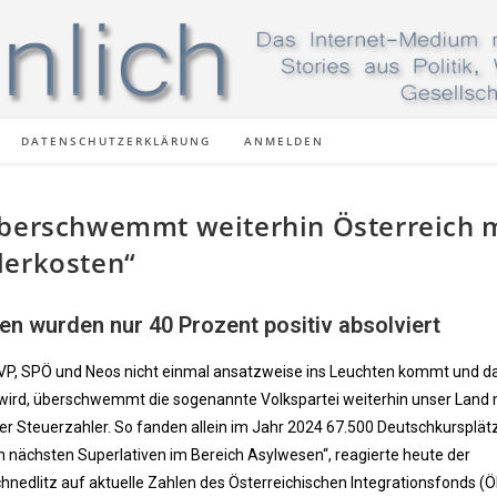
DATENSCHUTZERKLÄRUNG
ANMELDEN
überschwemmt weiterhin Österreich 
lerkosten“
en wurden nur 40 Prozent positiv absolviert
VP, SPÖ und Neos nicht einmal ansatzweise ins Leuchten kommt und d
ird, überschwemmt die sogenannte Volkspartei weiterhin unser Land 
 der Steuerzahler. So fanden allein im Jahr 2024 67.500 Deutschkursplä
n nächsten Superlativen im Bereich Asylwesen“, reagierte heute der
hnedlitz auf aktuelle Zahlen des Österreichischen Integrationsfonds (ÖI