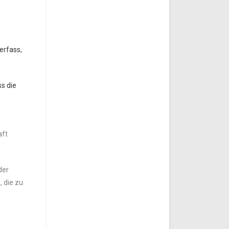
erfass,
s die
aft
der
, die zu