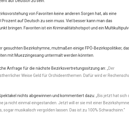
zent auf Deutsch zu sein.
ezirksvorstehung von Favoriten keine anderen Sorgen hat, als eine
 Prozent auf Deutsch zu sein muss. Viel besser kann man das
kt bringen. Favoriten ist ein Kriminalitätshotspot und ein Multikultipulv
er gesuchten Bezirkshymne, mutmaßen einige FPÖ-Bezirkspolitiker, das
oriten mit Muezzingesang untermalt werden könnten.
che Anfrage für die nächste Bezirksvertretungssitzung an:
„Der
bstherrlicher Weise Geld für Orchideenthemen. Dafür wird er Rechensch
Spektakel nichts abgewinnen und kommentiert dazu:
„Bis jetzt hat sich 
ja nicht einmal eingestanden. Jetzt will er sie mit einer Bezirkshymne
s, sogar musikalisch vergolden lassen. Das ist zu 100% Schwachsinn.“