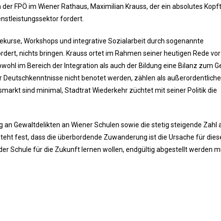
der FPÖ im Wiener Rathaus, Maximilian Krauss, der ein absolutes Kopf
nstleistungssektor fordert.
ertekurse, Workshops und integrative Sozialarbeit durch sogenannte
fördert, nichts bringen. Krauss ortet im Rahmen seiner heutigen Rede vo
ohl im Bereich der Integration als auch der Bildung eine Bilanz zum G
 Deutschkenntnisse nicht benotet werden, zählen als außerordentliche
arkt sind minimal, Stadtrat Wiederkehr züchtet mit seiner Politik die
 an Gewaltdelikten an Wiener Schulen sowie die stetig steigende Zahl 
steht fest, dass die überbordende Zuwanderung ist die Ursache für dies
der Schule für die Zukunft lernen wollen, endgültig abgestellt werden m