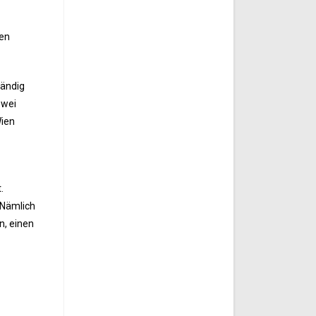
hen
tändig
zwei
Wien
t.
 Nämlich
n, einen