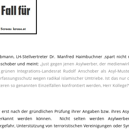
mann, LH-Stellvertreter Dr. Manfred Haimbuchner ,spart nicht m
nschober und meint:
„Just gegen jenen Asylwerber, der medienwi
rünen Integrations-Landesrat Rudolf Anschober als Asyl-Muste
rfassungsschutz wegen radikal islamischer Umtriebe. Ist das nur d
eren so genannten Einzelfällen konfrontiert werden, Herr Kollege?
er erst nach der gründlichen Prüfung ihrer Angaben bzw. ihres As
nerkannt werden können. Nicht selten werden Asylwerbe
rgefahr, Unterstützung von terroristischen Vereinigungen oder S