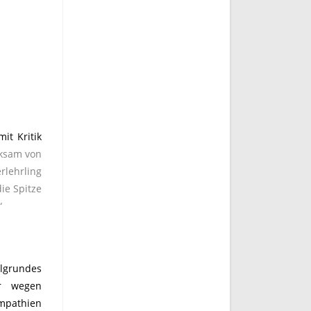
it Kritik
rksam von
rlehrling
ie Spitze
“
ylgrundes
r wegen
ympathien