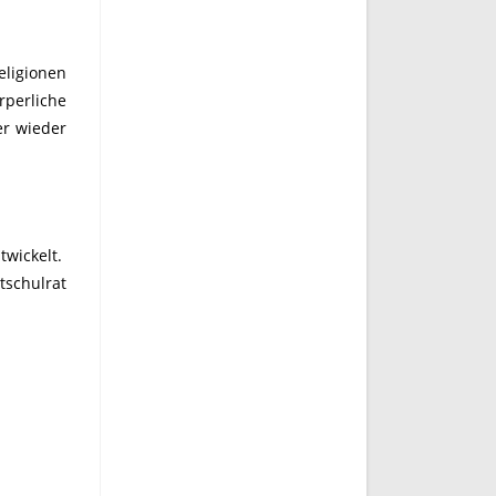
eligionen
rperliche
er wieder
twickelt.
tschulrat