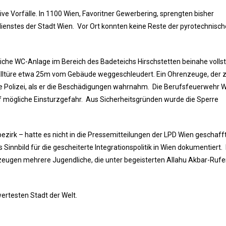
 Vorfälle. In 1100 Wien, Favoritner Gewerbering, sprengten bisher
enstes der Stadt Wien. Vor Ort konnten keine Reste der pyrotechnisc
liche WC-Anlage im Bereich des Badeteichs Hirschstetten beinahe volls
talltüre etwa 25m vom Gebäude weggeschleudert. Ein Ohrenzeuge, der 
 die Polizei, als er die Beschädigungen wahrnahm. Die Berufsfeuerwehr 
uf mögliche Einsturzgefahr. Aus Sicherheitsgründen wurde die Sperre
ezirk – hatte es nicht in die Pressemitteilungen der LPD Wien geschaff
Sinnbild für die gescheiterte Integrationspolitik in Wien dokumentiert.
ugen mehrere Jugendliche, die unter begeisterten Allahu Akbar-Rufe
wertesten Stadt der Welt.