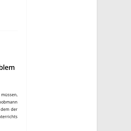
oblem
n müssen,
lubobmann
i dem der
terrichts