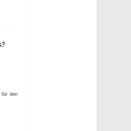
s?
l für den