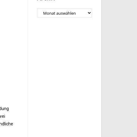
ldung
wei
ndliche