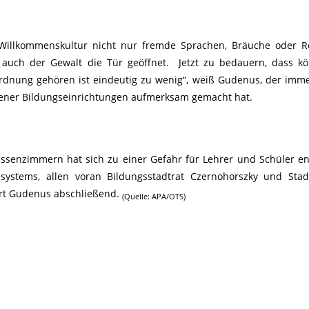
n Willkommenskultur nicht nur fremde Sprachen, Bräuche oder R
auch der Gewalt die Tür geöffnet. Jetzt zu bedauern, dass kö
rdnung gehören ist eindeutig zu wenig“, weiß Gudenus, der imm
Wiener Bildungseinrichtungen aufmerksam gemacht hat.
lassenzimmern hat sich zu einer Gefahr für Lehrer und Schüler en
systems, allen voran Bildungsstadtrat Czernohorszky und Stad
rt Gudenus abschließend.
(Quelle: APA/OTS)