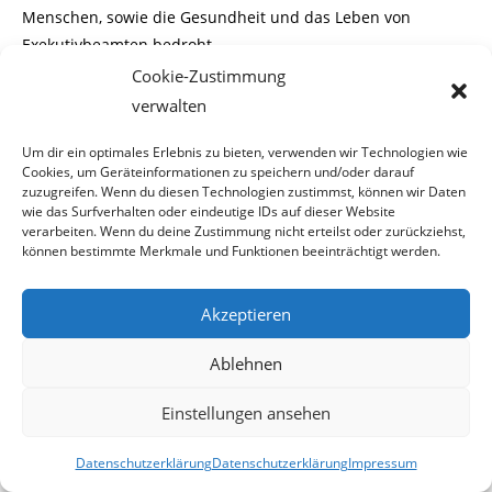
Menschen, sowie die Gesundheit und das Leben von
Exekutivbeamten bedroht.
Cookie-Zustimmung
verwalten
Eigentlich war der Sinn von offenen Grenzen ein ganz ein
Um dir ein optimales Erlebnis zu bieten, verwenden wir Technologien wie
anderer. Das Experiment Frei-
Cookies, um Geräteinformationen zu speichern und/oder darauf
zuzugreifen. Wenn du diesen Technologien zustimmst, können wir Daten
wie das Surfverhalten oder eindeutige IDs auf dieser Website
heit für alle, ist gründlich in die Hose gegangen. Lieber
verarbeiten. Wenn du deine Zustimmung nicht erteilst oder zurückziehst,
wieder mehrstündige Grenzwarte-
können bestimmte Merkmale und Funktionen beeinträchtigt werden.
zeiten in Kauf nehmen, als jedem Gesindel eine
Akzeptieren
unkontrollierte Einreise nach Österreich
Ablehnen
zu ermöglich.
Einstellungen ansehen
Datenschutzerklärung
Datenschutzerklärung
Impressum
*****