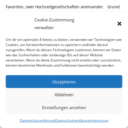
Favoriten, zwei Hochzeitgesellschaften aneinander. Grund
dafür
war die vorhandene Park-
Cookie-Zustimmung
platzknappheit vor den Lokalen.
verwalten
Um dir ein optimales Erlebnis zu bieten, verwenden wir Technologien wie
Cookies, um Geräteinformationen zu speichern und/oder darauf
zuzugreifen. Wenn du diesen Technologien zustimmst, können wir Daten
Begonnen hatte alles in zwei Lokalen in der Kudlichgasse.
wie das Surfverhalten oder eindeutige IDs auf dieser Website
In einem Lokal feierten russische
verarbeiten. Wenn du deine Zustimmung nicht erteilst oder zurückziehst,
können bestimmte Merkmale und Funktionen beeinträchtigt werden.
Gäste, in einem anderen türkische. Dabei kam es zum Streit
um einen Parkplatz. Mehr als
Akzeptieren
30 Personen beteiligten sich an der Massenschlägerei.
Ablehnen
Erst mehrere Funkstreifenbesatz-
Einstellungen ansehen
ungen, Beamte der Polizeispezialeinheit WEGA und
Diensthundeführer der
Polizei-Hunde-
Datenschutzerklärung
Datenschutzerklärung
Impressum