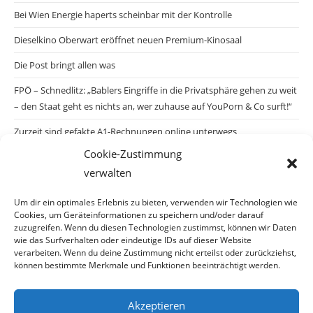
Bei Wien Energie haperts scheinbar mit der Kontrolle
Dieselkino Oberwart eröffnet neuen Premium-Kinosaal
Die Post bringt allen was
FPÖ – Schnedlitz: „Bablers Eingriffe in die Privatsphäre gehen zu weit
– den Staat geht es nichts an, wer zuhause auf YouPorn & Co surft!“
Zurzeit sind gefakte A1-Rechnungen online unterwegs
Cookie-Zustimmung
Salzburgs Juden und ihre Sicherheit: „Erst nach einem Anschlag wäre
verwalten
die Gefahr endlich konkret!“
Biologisches Wunder in Ceuta
Um dir ein optimales Erlebnis zu bieten, verwenden wir Technologien wie
Cookies, um Geräteinformationen zu speichern und/oder darauf
Ein vermeintliches Abschiebemärchen
zuzugreifen. Wenn du diesen Technologien zustimmst, können wir Daten
wie das Surfverhalten oder eindeutige IDs auf dieser Website
verarbeiten. Wenn du deine Zustimmung nicht erteilst oder zurückziehst,
können bestimmte Merkmale und Funktionen beeinträchtigt werden.
Archiv
Akzeptieren