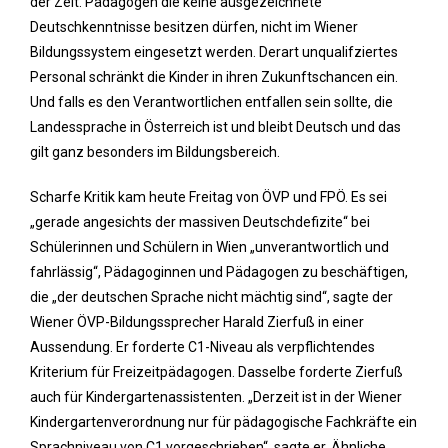
der Zeit. Pädagogen die keine ausgezeichnete
Deutschkenntnisse besitzen dürfen, nicht im Wiener
Bildungssystem eingesetzt werden. Derart unqualifziertes
Personal schränkt die Kinder in ihren Zukunftschancen ein.
Und falls es den Verantwortlichen entfallen sein sollte, die
Landessprache in Österreich ist und bleibt Deutsch und das
gilt ganz besonders im Bildungsbereich.
Scharfe Kritik kam heute Freitag von ÖVP und FPÖ. Es sei
„gerade angesichts der massiven Deutschdefizite“ bei
Schülerinnen und Schülern in Wien „unverantwortlich und
fahrlässig“, Pädagoginnen und Pädagogen zu beschäftigen,
die „der deutschen Sprache nicht mächtig sind“, sagte der
Wiener ÖVP-Bildungssprecher Harald Zierfuß in einer
Aussendung. Er forderte C1-Niveau als verpflichtendes
Kriterium für Freizeitpädagogen. Dasselbe forderte Zierfuß
auch für Kindergartenassistenten. „Derzeit ist in der Wiener
Kindergartenverordnung nur für pädagogische Fachkräfte ein
Sprachniveau von C1 vorgeschrieben“, sagte er. Ähnliche