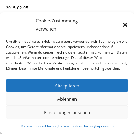
2015-02-05
Cookie-Zustimmung
5. Februar 2015
verwalten
Um dir ein optimales Erlebnis zu bieten, verwenden wir Technologien wie
Cookies, um Geräteinformationen zu speichern und/oder darauf
zuzugreifen. Wenn du diesen Technologien zustimmst, können wir Daten
wie das Surfverhalten oder eindeutige IDs auf dieser Website
Österreichische Politiker
verarbeiten. Wenn du deine Zustimmung nicht erteilst oder zurückziehst,
können bestimmte Merkmale und Funktionen beeinträchtigt werden.
hofieren radikale Islamisten
Akzeptieren
Radikale Islamisten diskriminieren
Ablehnen
Frauenrechte
Einstellungen ansehen
Deutlich erkennbar ist in den islamischen Ländern
Datenschutzerklärung
Datenschutzerklärung
Impressum
gesellschaftliche und politische Radikalisier-