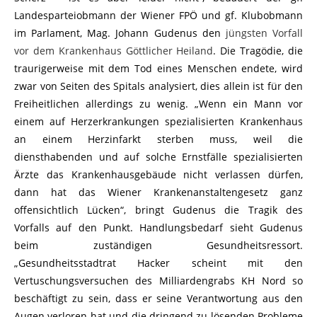
Landesparteiobmann der Wiener FPÖ und gf. Klubobmann
im Parlament, Mag. Johann Gudenus den
jüngsten Vorfall
vor dem Krankenhaus Göttlicher Heiland
. Die Tragödie, die
traurigerweise mit dem Tod eines Menschen endete, wird
zwar von Seiten des Spitals analysiert, dies allein ist für den
Freiheitlichen allerdings zu wenig. „Wenn ein Mann vor
einem auf Herzerkrankungen spezialisierten Krankenhaus
an einem Herzinfarkt sterben muss, weil die
diensthabenden und auf solche Ernstfälle spezialisierten
Ärzte das Krankenhausgebäude nicht verlassen dürfen,
dann hat das Wiener Krankenanstaltengesetz ganz
offensichtlich Lücken“, bringt Gudenus die Tragik des
Vorfalls auf den Punkt. Handlungsbedarf sieht Gudenus
beim zuständigen Gesundheitsressort.
„Gesundheitsstadtrat Hacker scheint mit den
Vertuschungsversuchen des Milliardengrabs KH Nord so
beschäftigt zu sein, dass er seine Verantwortung aus den
Augen verloren hat und die dringend zu lösenden Probleme