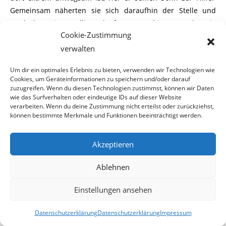
Gemeinsam näherten sie sich daraufhin der Stelle und
entdeckten einen völlig entkräfteten Hund in etwas, das wie
Cookie-Zustimmung
das versteckte Lager eines Obdachlosen aussah.
verwalten
Um dir ein optimales Erlebnis zu bieten, verwenden wir Technologien wie
Cookies, um Geräteinformationen zu speichern und/oder darauf
Die beiden versuchten sofort, die Polizei zu kontaktieren, die
zuzugreifen. Wenn du diesen Technologien zustimmst, können wir Daten
sich für diesen Fall nicht zuständig erkläre. Ein Anruf beim
wie das Surfverhalten oder eindeutige IDs auf dieser Website
zuständigen Tierheim Baden blieb ebenfalls erfolglos. Erst
verarbeiten. Wenn du deine Zustimmung nicht erteilst oder zurückziehst,
können bestimmte Merkmale und Funktionen beeinträchtigt werden.
die Notrufnummer des Wiener Tierschutzvereins führte
zum Erfolg. Dieser kontaktierte umgehend eine WTV-
Akzeptieren
Mitarbeiterin, die in Baden wohnt und die sich sofort mit
Wasser und Taschenlampe aufmachte, um dem Tier zu
Ablehnen
helfen. Gemeinsam mit den beiden Findern machte man
sich an den Aufstieg, um das Tier zu bergen. Dem völlig
Einstellungen ansehen
entkräfteten Hund wurde umgehend Wasser angeboten,
was dieser auch gierig annahm.
Datenschutzerklärung
Datenschutzerklärung
Impressum