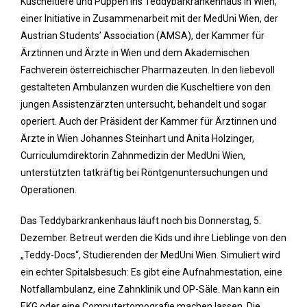
Kuscheltiere und Puppen ins Teddybärkrankenhaus in Wien,
einer Initiative in Zusammenarbeit mit der MedUni Wien, der
Austrian Students’ Association (AMSA), der Kammer für
Ärztinnen und Ärzte in Wien und dem Akademischen
Fachverein österreichischer Pharmazeuten. In den liebevoll
gestalteten Ambulanzen wurden die Kuscheltiere von den
jungen Assistenzärzten untersucht, behandelt und sogar
operiert. Auch der Präsident der Kammer für Ärztinnen und
Ärzte in Wien Johannes Steinhart und Anita Holzinger,
Curriculumdirektorin Zahnmedizin der MedUni Wien,
unterstützten tatkräftig bei Röntgenuntersuchungen und
Operationen.
Das Teddybärkrankenhaus läuft noch bis Donnerstag, 5.
Dezember. Betreut werden die Kids und ihre Lieblinge von den
„Teddy-Docs“, Studierenden der MedUni Wien. Simuliert wird
ein echter Spitalsbesuch: Es gibt eine Aufnahmestation, eine
Notfallambulanz, eine Zahnklinik und OP-Säle. Man kann ein
EKG oder eine Computertomografie machen lassen. Die