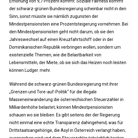
Erhöhung von 9,7 Prozent kommt. Soziale Fairness kommt
der schwarz-grünen Bundesregierung scheinbar nicht in den
Sinn, sonst müsste sie nämlich zugunsten der
Mindestpensionstein eine Prozentsteigerung vornehmen. Bei
den Mindestpensionisten geht nicht darum, ob sie den
Jahreswechsel auf einen Kreuzfahrtschiff oder in der
Dominikanischen Republik verbringen wollen, sondern um
existenzielle Themen, wie die Belastbarkeit von
Lebensmitteln, der Miete, ob sie sich das Heizen noch leisten
können Ludger. mehr.
Während die schwarz-grünen Bundesregierung mit ihrer
„Grenzen und Tore-auf-Politik“ für die illegale
Masseneinwanderung die österreichischen Steuerzahler in
Milliardenhöhe belastet, können Mindestpensionisten
schauen wo sie bleiben. Es gibt seitens der der Regierung
nicht einmal eine echte Transparenz dahingehend, was für
Drittstaatsangehörige, die Asyl in Österreich verlangt haben,
ausgegeben wird und dem Steuerzahler tatsächlich kosten.