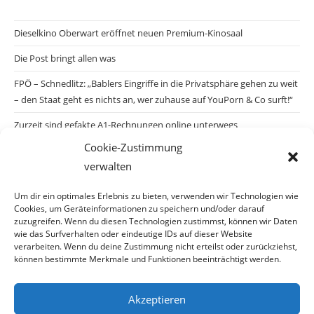
Dieselkino Oberwart eröffnet neuen Premium-Kinosaal
Die Post bringt allen was
FPÖ – Schnedlitz: „Bablers Eingriffe in die Privatsphäre gehen zu weit
– den Staat geht es nichts an, wer zuhause auf YouPorn & Co surft!“
Zurzeit sind gefakte A1-Rechnungen online unterwegs
Cookie-Zustimmung
Salzburgs Juden und ihre Sicherheit: „Erst nach einem Anschlag wäre
verwalten
die Gefahr endlich konkret!“
Biologisches Wunder in Ceuta
Um dir ein optimales Erlebnis zu bieten, verwenden wir Technologien wie
Cookies, um Geräteinformationen zu speichern und/oder darauf
Ein vermeintliches Abschiebemärchen
zuzugreifen. Wenn du diesen Technologien zustimmst, können wir Daten
wie das Surfverhalten oder eindeutige IDs auf dieser Website
verarbeiten. Wenn du deine Zustimmung nicht erteilst oder zurückziehst,
können bestimmte Merkmale und Funktionen beeinträchtigt werden.
Archiv
Akzeptieren